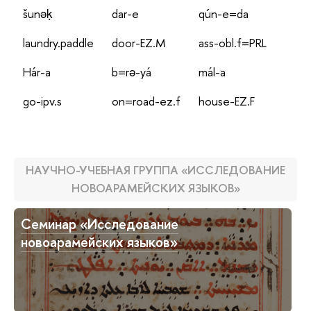
šunəḳ
dar-e
qún-e=da
laundry.paddle
door-EZ.M
ass-obl.f=PRL
Hár-a
b=rə-yá
mál-a
go-ipv.s
on=road-ez.f
house-EZ.F
НАУЧНО-УЧЕБНАЯ ГРУППА «ИССЛЕДОВАНИЕ
НОВОАРАМЕЙСКИХ ЯЗЫКОВ»
Семинар «Исследование
новоарамейских языков»