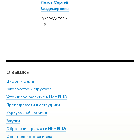
Лезов Сергей
Владимирович
Руководитель
НУГ
О ВЫШКЕ
ОБ
Цифры и факты
Ли
Руководство и структура
Дов
Устойчивое развитие в НИУ ВШЭ
Ол
Преподаватели и сотрудники
При
Корпуса и общежития
Вы
Закупки
При
Обращения граждан в НИУ ВШЭ
Ас
Фонд целевого капитала
До