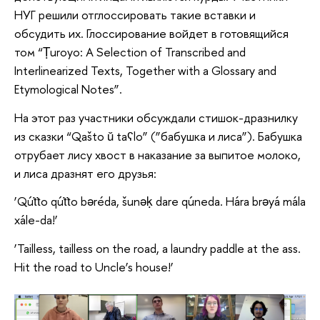
НУГ решили отглоссировать такие вставки и
обсудить их. Глоссирование войдет в готовящийся
том “Ṭuroyo: A Selection of Transcribed and
Interlinearized Texts, Together with a Glossary and
Etymological Notes”.
На этот раз участники обсуждали стишок-дразнилку
из сказки “Qašto ŭ taʕlo” (”бабушка и лиса”). Бабушка
отрубает лису хвост в наказание за выпитое молоко,
и лиса дразнят его друзья:
‘Qúṫṫo qúṫṫo bəréda, šunəḳ dare qúneda. Hára brəyá mála
xále-da!’
‘Tailless, tailless on the road, a laundry paddle at the ass.
Hit the road to Uncle’s house!’