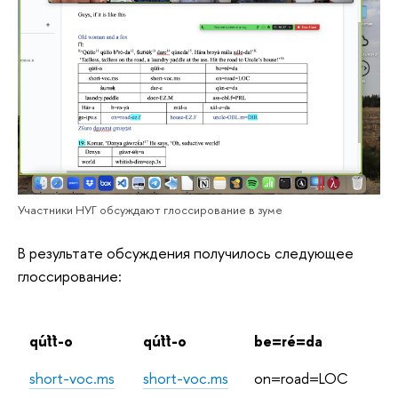
Участники НУГ обсуждают глоссирование в зуме
В результате обсуждения получилось следующее
глоссирование:
qúṫṫ-o
qúṫṫ-o
be=ré=da
short-voc.ms
short-voc.ms
on=road=LOC