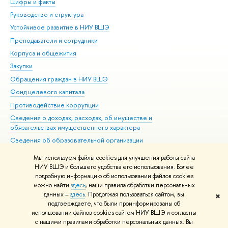
Цифры и факты
Ли
Руководство и структура
Дов
Устойчивое развитие в НИУ ВШЭ
Ол
Преподаватели и сотрудники
При
Корпуса и общежития
Вы
Закупки
При
Обращения граждан в НИУ ВШЭ
Ас
Фонд целевого капитала
До
Противодействие коррупции
Цен
Сведения о доходах, расходах, об имуществе и
Би
обязательствах имущественного характера
Об
Сведения об образовательной организации
Обр
Людям с ограниченными возможностями здоровья
Мы используем файлы cookies для улучшения работы сайта
Единая платежная страница
НИУ ВШЭ и большего удобства его использования. Более
подробную информацию об использовании файлов cookies
Работа в Вышке
можно найти
здесь
, наши правила обработки персональных
данных –
здесь
. Продолжая пользоваться сайтом, вы
✖
Редактору
подтверждаете, что были проинформированы об
© НИУ ВШЭ 1993–2026
Адреса и контакты
Условия использования
использовании файлов cookies сайтом НИУ ВШЭ и согласны
с нашими правилами обработки персональных данных. Вы
материалов
Политика конфиденциальности
Карта сайта