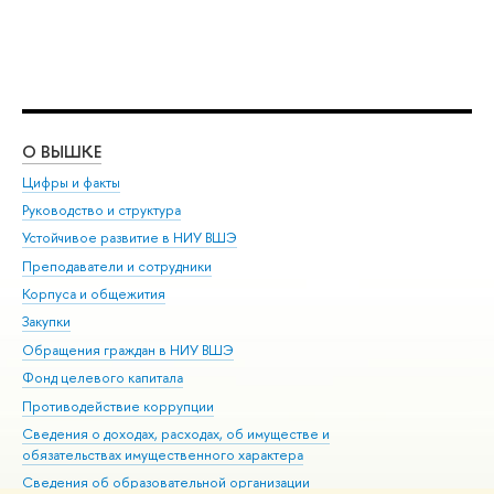
О ВЫШКЕ
ОБ
Цифры и факты
Ли
Руководство и структура
Дов
Устойчивое развитие в НИУ ВШЭ
Ол
Преподаватели и сотрудники
При
Корпуса и общежития
Вы
Закупки
При
Обращения граждан в НИУ ВШЭ
Ас
Фонд целевого капитала
До
Противодействие коррупции
Цен
Сведения о доходах, расходах, об имуществе и
Би
обязательствах имущественного характера
Об
Сведения об образовательной организации
Обр