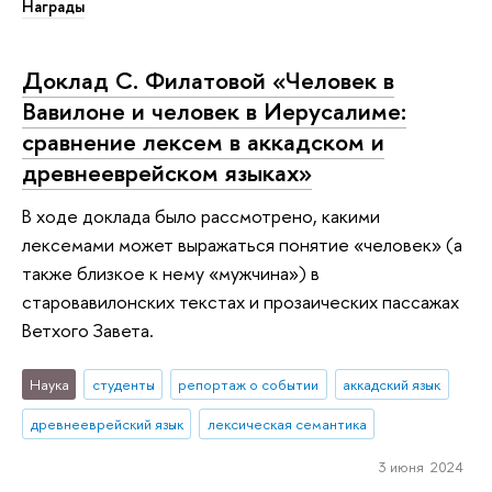
Награды
Доклад С. Филатовой «Человек в
Вавилоне и человек в Иерусалиме:
сравнение лексем в аккадском и
древнееврейском языках»
В ходе доклада было рассмотрено, какими
лексемами может выражаться понятие «человек» (а
также близкое к нему «мужчина») в
старовавилонских текстах и прозаических пассажах
Ветхого Завета.
Наука
студенты
репортаж о событии
аккадский язык
древнееврейский язык
лексическая семантика
3 июня 2024