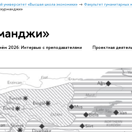
й университет «Высшая школа экономики»
Факультет гуманитарных н
«курманджи»
рманджи»
иём 2026: Интервью с преподавателями
Проектная деятел