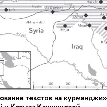
рование текстов на курманджи
й и Ксении Кашинцевой