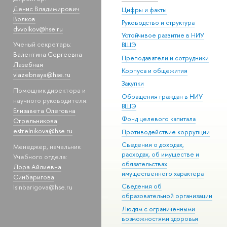
Денис Владимирович
Цифры и факты
Волков
Руководство и структура
dvvolkov@hse.ru
Устойчивое развитие в НИУ
Ученый секретарь:
ВШЭ
Валентина Сергеевна
Преподаватели и сотрудники
Лазебная
Корпуса и общежития
vlazebnaya@hse.ru
Закупки
Помощник директора и
Обращения граждан в НИУ
научного руководителя:
ВШЭ
Елизавета Олеговна
Фонд целевого капитала
Стрельникова
estrelnikova@hse.ru
Противодействие коррупции
Сведения о доходах,
Менеджер, начальник
расходах, об имуществе и
Учебного отдела:
обязательствах
Лора Айлиевна
имущественного характера
Синбаригова
Сведения об
lsinbarigova@hse.ru
образовательной организации
Людям с ограниченными
возможностями здоровья