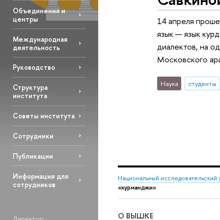
Объединения и
центры
14 апреля проше
язык — язык кур
Международная
диалектов, на о
деятельность
Московского ара
Руководство
Наука
студенты
Структура
института
Советы института
Сотрудники
Публикации
Информация для
Национальный исследовательский 
сотрудников
«курманджи»
О ВЫШКЕ
Директор: