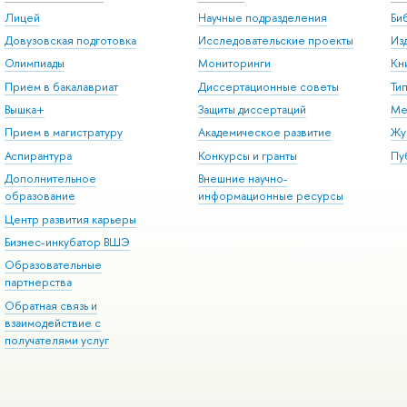
Лицей
Научные подразделения
Би
Довузовская подготовка
Исследовательские проекты
Из
Олимпиады
Мониторинги
Кн
Прием в бакалавриат
Диссертационные советы
Ти
Вышка+
Защиты диссертаций
Ме
Прием в магистратуру
Академическое развитие
Жу
Аспирантура
Конкурсы и гранты
Пу
Дополнительное
Внешние научно-
образование
информационные ресурсы
Центр развития карьеры
Бизнес-инкубатор ВШЭ
Образовательные
партнерства
Обратная связь и
взаимодействие с
получателями услуг