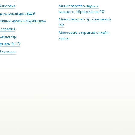
блиотека
Министерство науки и
высшего образования РФ
дательский дом ВШЭ
Министерство просвещения
ижный магазин «БукВышка»
РФ
пография
Массовые открытые онлайн-
диацентр
курсы
рналы ВШЭ
бликации