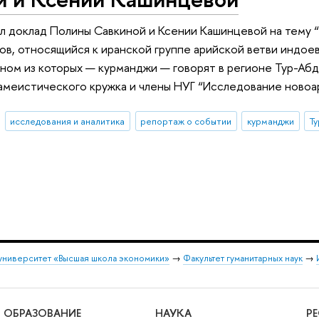
л доклад Полины Савкиной и Ксении Кашинцевой на тему “
дов, относящийся к иранской группе арийской ветви индое
дном из которых — курманджи — говорят в регионе Тур-Абд
меистического кружка и члены НУГ “Исследование новоар
исследования и аналитика
репортаж о событии
курманджи
Т
университет «Высшая школа экономики»
→
Факультет гуманитарных наук
→
ОБРАЗОВАНИЕ
НАУКА
Р