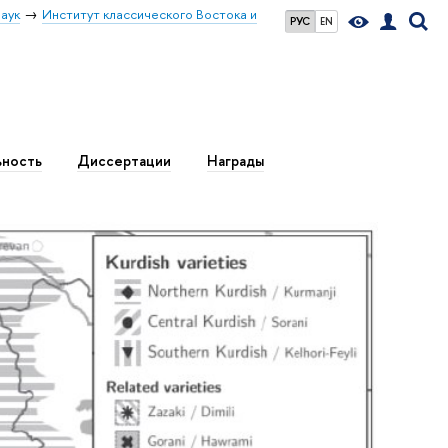
аук
Институт классического Востока и
РУС
EN
ьность
Диссертации
Награды