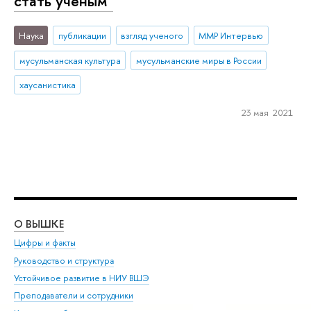
стать ученым"
Наука
публикации
взгляд ученого
ММР Интервью
мусульманская культура
мусульманские миры в России
хаусанистика
23 мая 2021
О ВЫШКЕ
ОБ
Цифры и факты
Ли
Руководство и структура
Дов
Устойчивое развитие в НИУ ВШЭ
Ол
Преподаватели и сотрудники
При