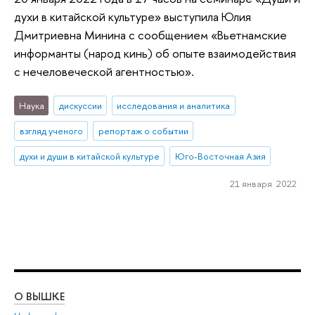
духи в китайской культуре» выступила Юлия
Дмитриевна Минина с сообщением «Вьетнамские
информанты (народ кинь) об опыте взаимодействия
с нечеловеческой агентностью».
Наука
дискуссии
исследования и аналитика
взгляд ученого
репортаж о событии
духи и души в китайской культуре
Юго-Восточная Азия
21 января 2022
О ВЫШКЕ
ОБ