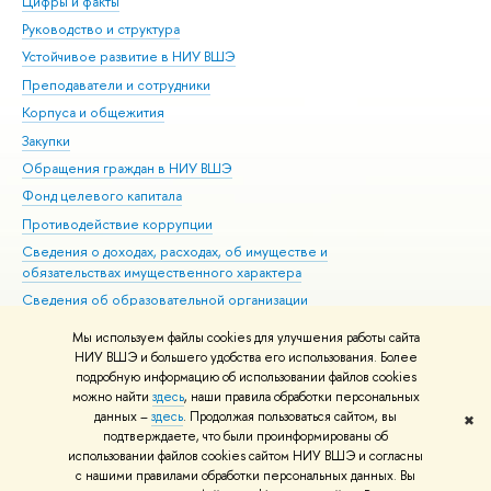
Цифры и факты
Ли
Руководство и структура
Дов
Устойчивое развитие в НИУ ВШЭ
Ол
Преподаватели и сотрудники
При
Корпуса и общежития
Вы
Закупки
При
Обращения граждан в НИУ ВШЭ
Ас
Фонд целевого капитала
До
Противодействие коррупции
Цен
Сведения о доходах, расходах, об имуществе и
Би
обязательствах имущественного характера
Об
Сведения об образовательной организации
Обр
Людям с ограниченными возможностями здоровья
Мы используем файлы cookies для улучшения работы сайта
Единая платежная страница
НИУ ВШЭ и большего удобства его использования. Более
подробную информацию об использовании файлов cookies
Работа в Вышке
можно найти
здесь
, наши правила обработки персональных
данных –
здесь
. Продолжая пользоваться сайтом, вы
✖
Редактору
подтверждаете, что были проинформированы об
© НИУ ВШЭ 1993–2026
Адреса и контакты
Условия использования
использовании файлов cookies сайтом НИУ ВШЭ и согласны
с нашими правилами обработки персональных данных. Вы
материалов
Политика конфиденциальности
Карта сайта