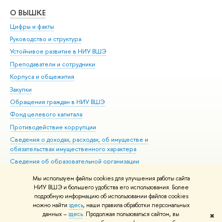
О ВЫШКЕ
ОБ
Цифры и факты
Ли
Руководство и структура
Дов
Устойчивое развитие в НИУ ВШЭ
Ол
Преподаватели и сотрудники
При
Корпуса и общежития
Вы
Закупки
При
Обращения граждан в НИУ ВШЭ
Ас
Фонд целевого капитала
До
Противодействие коррупции
Цен
Сведения о доходах, расходах, об имуществе и
Би
обязательствах имущественного характера
Об
Сведения об образовательной организации
Обр
Людям с ограниченными возможностями здоровья
Мы используем файлы cookies для улучшения работы сайта
Единая платежная страница
НИУ ВШЭ и большего удобства его использования. Более
подробную информацию об использовании файлов cookies
Работа в Вышке
можно найти
здесь
, наши правила обработки персональных
данных –
здесь
. Продолжая пользоваться сайтом, вы
✖