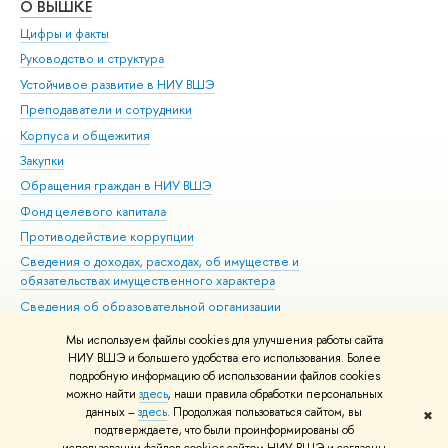
О ВЫШКЕ
ОБ
Цифры и факты
Ли
Руководство и структура
Дов
Устойчивое развитие в НИУ ВШЭ
Ол
Преподаватели и сотрудники
При
Корпуса и общежития
Вы
Закупки
При
Обращения граждан в НИУ ВШЭ
Ас
Фонд целевого капитала
До
Противодействие коррупции
Цен
Сведения о доходах, расходах, об имуществе и
Би
обязательствах имущественного характера
Об
Сведения об образовательной организации
Обр
Людям с ограниченными возможностями здоровья
Мы используем файлы cookies для улучшения работы сайта
Единая платежная страница
НИУ ВШЭ и большего удобства его использования. Более
подробную информацию об использовании файлов cookies
Работа в Вышке
можно найти
здесь
, наши правила обработки персональных
данных –
здесь
. Продолжая пользоваться сайтом, вы
✖
Редактору
подтверждаете, что были проинформированы об