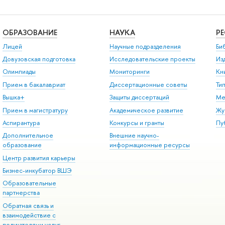
ОБРАЗОВАНИЕ
НАУКА
Р
Лицей
Научные подразделения
Би
Довузовская подготовка
Исследовательские проекты
Из
Олимпиады
Мониторинги
Кн
Прием в бакалавриат
Диссертационные советы
Ти
Вышка+
Защиты диссертаций
Ме
Прием в магистратуру
Академическое развитие
Жу
Аспирантура
Конкурсы и гранты
Пу
Дополнительное
Внешние научно-
образование
информационные ресурсы
Центр развития карьеры
Бизнес-инкубатор ВШЭ
Образовательные
партнерства
Обратная связь и
взаимодействие с
получателями услуг