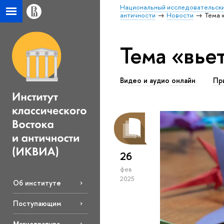
Национальный исследовательски
античности
Новости
Тема 
Тема «вье
Видео и аудио онлайн
Пр
26
фев
2025
Об институте
Поступающим
Магистратура