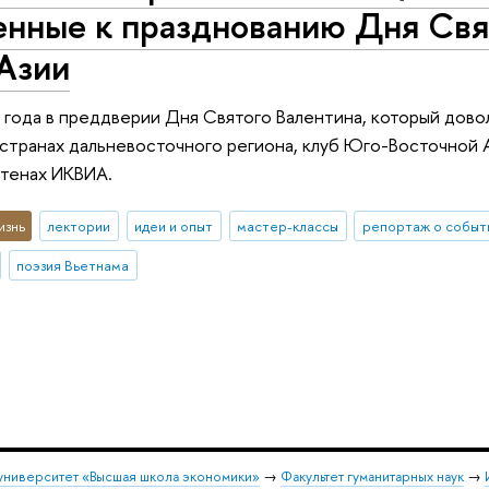
енные к празднованию Дня Свя
Азии
 года в преддверии Дня Святого Валентина, который дово
 странах дальневосточного региона, клуб Юго-Восточной
стенах ИКВИА.
изнь
лектории
идеи и опыт
мастер-классы
репортаж о событ
поэзия Вьетнама
университет «Высшая школа экономики»
→
Факультет гуманитарных наук
→