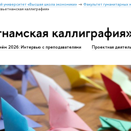
й университет «Высшая школа экономики»
Факультет гуманитарных н
«вьетнамская каллиграфия»
тнамская каллиграфия
иём 2026: Интервью с преподавателями
Проектная деятел