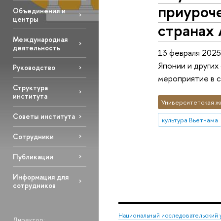
приуроч
Объединения и
центры
странах 
Международная
деятельность
13 февраля 2025
Японии и других
Руководство
мероприятие в 
Структура
института
Университетская ж
Советы института
культура Вьетнама
Сотрудники
Публикации
Информация для
сотрудников
Национальный исследовательский 
Директор: