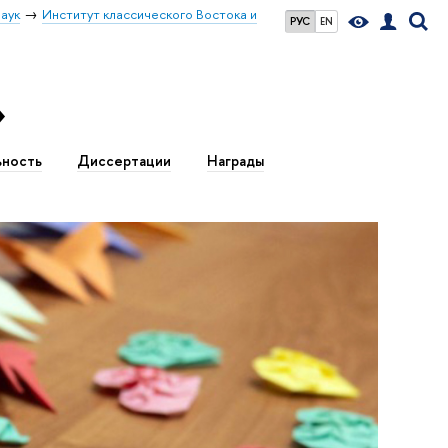
аук
Институт классического Востока и
РУС
EN
»
ьность
Диссертации
Награды