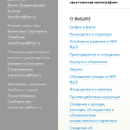
«вьетнамская каллиграфия»
Денис Владимирович
Волков
dvvolkov@hse.ru
О ВЫШКЕ
Ученый секретарь:
Цифры и факты
Валентина Сергеевна
Руководство и структура
Лазебная
Устойчивое развитие в НИУ
vlazebnaya@hse.ru
ВШЭ
Помощник директора и
Преподаватели и сотрудники
научного руководителя:
Корпуса и общежития
Елизавета Олеговна
Стрельникова
Закупки
estrelnikova@hse.ru
Обращения граждан в НИУ
ВШЭ
Менеджер, начальник
Фонд целевого капитала
Учебного отдела:
Лора Айлиевна
Противодействие коррупции
Синбаригова
Сведения о доходах,
lsinbarigova@hse.ru
расходах, об имуществе и
обязательствах
имущественного характера
Сведения об