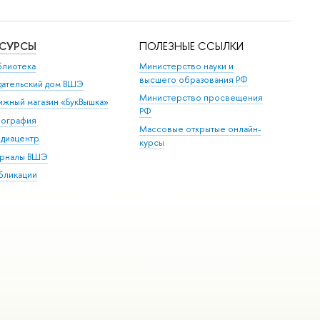
ЕСУРСЫ
ПОЛЕЗНЫЕ ССЫЛКИ
блиотека
Министерство науки и
высшего образования РФ
дательский дом ВШЭ
Министерство просвещения
ижный магазин «БукВышка»
РФ
пография
Массовые открытые онлайн-
диацентр
курсы
рналы ВШЭ
бликации