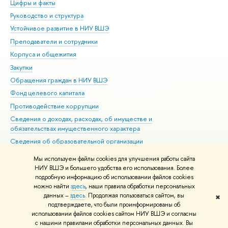
Цифры и факты
Ли
Руководство и структура
Дов
Устойчивое развитие в НИУ ВШЭ
Ол
Преподаватели и сотрудники
При
Корпуса и общежития
Вы
Закупки
При
Обращения граждан в НИУ ВШЭ
Ас
Фонд целевого капитала
До
Противодействие коррупции
Цен
Сведения о доходах, расходах, об имуществе и
Би
обязательствах имущественного характера
Об
Сведения об образовательной организации
Обр
Людям с ограниченными возможностями здоровья
Мы используем файлы cookies для улучшения работы сайта
Единая платежная страница
НИУ ВШЭ и большего удобства его использования. Более
подробную информацию об использовании файлов cookies
Работа в Вышке
можно найти
здесь
, наши правила обработки персональных
данных –
здесь
. Продолжая пользоваться сайтом, вы
✖
Редактору
подтверждаете, что были проинформированы об
© НИУ ВШЭ 1993–2026
Адреса и контакты
Условия использования
использовании файлов cookies сайтом НИУ ВШЭ и согласны
с нашими правилами обработки персональных данных. Вы
материалов
Политика конфиденциальности
Карта сайта