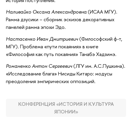
история поступления.
Наливайко Оксана Александровна
(ИСАА МГУ).
Рамма дзусики – сборник эскизов декоративных
панелей рамма эпохи Эдо.
Настасенко Иван Дмитриевич
(Философский ф-т,
МГУ). Проблема «пути покаяния» в книге
«Философия как путь покаяния» Танабэ Хадзимэ.
Романенко Антон Сергеевич
(ЛГУ им. А.С.Пушкина).
«Исследование блага» Нисиды Китаро: модусы
преодоления эмпирических оппозиций.
КОНФЕРЕНЦИЯ «ИСТОРИЯ И КУЛЬТУРА
ЯПОНИИ»