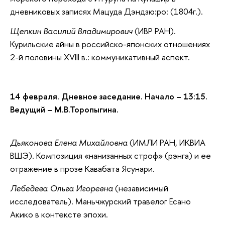
дневниковых записях Мацуда Дэндзю:ро: (1804г.).
Щепкин Василий Владимирович
(ИВР РАН).
Курильские айны в российско-японских отношениях
2-й половины XVIII в.: коммуникативный аспект.
14 февраля. Дневное заседание. Начало – 13:15.
Ведущий – М.В.Торопыгина.
Дьяконова Елена Михайловна
(ИМЛИ РАН, ИКВИА
ВШЭ). Композиция «нанизанных строф» (рэнга) и ее
отражение в прозе Кавабата Ясунари.
Лебедева Ольга Игоревна
(независимый
исследователь). Маньчжурский травелог Ёсано
Акико в контексте эпохи.