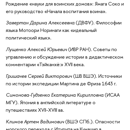
Рождение «науки для воинских домов»: Ямага Соко и
его руководство «Начала воспитания воина».
Завертан Дарина Алексеевна
(ДВФУ). Философии
языка Мотоори Норинаги как «идеальный
политический язык».
Лущенко Алексей Юрьевич
(ИВР РАН). Советы по
управлению и обсуждение истории в дидактическом
комментарии «Тэйканхё:» XVII века.
Гришачев Сергей Викторович
(ШВ ВШЭ). Источники
по истории экспедиции Мартина де Фриза 1643 г.
Симонова-Гудзенко Екатерина Кирилловна
(ИСАА
МГУ). Япония в английской литературе о
путешествиях XVII-XVIII вв.
Климов Артем Вадимович
(ВШЭ СПб.). Опасности
морского перехода с Итурупа на Кунашир в