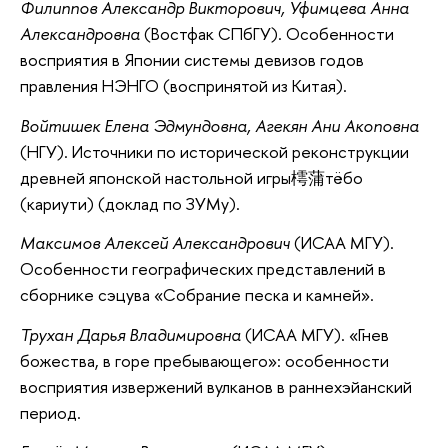
Филиппов Александр Викторович, Уфимцева Анна
Александровна
(Востфак СПбГУ). Особенности
восприятия в Японии системы девизов годов
правления НЭНГО (воспринятой из Китая).
Войтишек Елена Эдмундовна, Агекян Ани Акоповна
(НГУ). Источники по исторической реконструкции
древней японской настольной игры樗蒲тёбо
(кариути) (доклад по ЗУМу).
Максимов Алексей Александрович
(ИСАА МГУ).
Особенности географических представлений в
сборнике сэцува «Собрание песка и камней».
Трухан Дарья Владимировна
(ИСАА МГУ). «Гнев
божества, в горе пребывающего»: особенности
восприятия извержений вулканов в раннехэйанский
период.