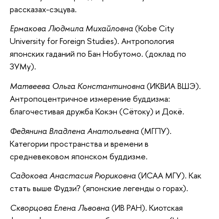
рассказах-сэцува.
Ермакова Людмила Михайловна
(Kobe Сity
University for Foreign Studies). Антропология
японских гаданий по Бан Нобутомо. (доклад по
ЗУМу).
Матвеева Ольга Константиновна
(ИКВИА ВШЭ).
Антропоцентричное измерение буддизма:
благочестивая дружба Кокэн (Сётоку) и Докё.
Федянина Владлена Анатольевна
(МГПУ).
Категории пространства и времени в
средневековом японском буддизме.
Садокова Анастасия Рюриковна
(ИСАА МГУ). Как
стать выше Фудзи? (японские легенды о горах).
Скворцова Елена Львовна
(ИВ РАН). Киотская