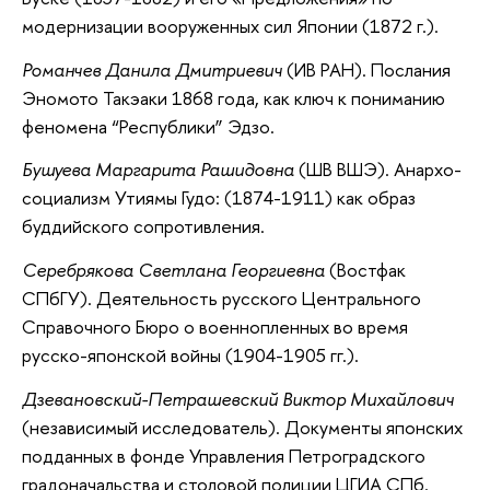
модернизации вооруженных сил Японии (1872 г.).
Романчев Данила Дмитриевич
(ИВ РАН). Послания
Эномото Такэаки 1868 года, как ключ к пониманию
феномена “Республики” Эдзо.
Бушуева Маргарита Рашидовна
(ШВ ВШЭ). Анархо-
социализм Утиямы Гудо: (1874-1911) как образ
буддийского сопротивления.
Серебрякова Светлана Георгиевна
(Востфак
СПбГУ). Деятельность русского Центрального
Справочного Бюро о военнопленных во время
русско-японской войны (1904-1905 гг.).
Дзевановский-Петрашевский Виктор Михайлович
(независимый исследователь). Документы японских
подданных в фонде Управления Петроградского
градоначальства и столовой полиции ЦГИА СПб.