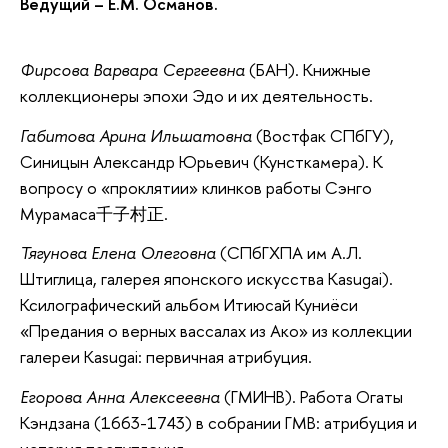
Ведущий – Е.М. Османов.
Фирсова Варвара Сергеевна
(БАН). Книжные
коллекционеры эпохи Эдо и их деятельность.
Габитова Арина Ильшатовна
(Востфак СПбГУ),
Синицын Александр Юрьевич (Кунсткамера). К
вопросу о «проклятии» клинков работы Сэнго
Мурамаса千子村正.
Тягунова Елена Олеговна
(СПбГХПА им А.Л.
Штиглица, галерея японского искусства Kasugai).
Ксилографический альбом Итиюсай Куниёси
«Предания о верных вассалах из Ако» из коллекции
галереи Kasugai: первичная атрибуция.
Егорова Анна Алексеевна
(ГМИНВ). Работа Огаты
Кэндзана (1663-1743) в собрании ГМВ: атрибуция и