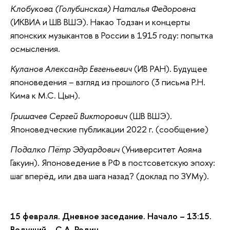
Клобукова (Голубинская) Наталья Федоровна
(ИКВИА и ШВ ВШЭ). Накао Тодзан и концерты
японских музыкантов в России в 1915 году: попытка
осмысления.
Куланов Александр Евгеньевич
(ИВ РАН). Будущее
японоведения – взгляд из прошлого (3 письма Р.Н.
Кима к М.С. Цын).
Гришачев Сергей Викторович
(ШВ ВШЭ).
Японоведческие публикации 2022 г. (сообщение)
Подалко Пётр Эдуардович
(Университет Аояма
Гакуин). Японоведение в РФ в постсоветскую эпоху:
шаг вперёд, или два шага назад? (доклад по ЗУМу).
15 февраля. Дневное заседание. Начало – 13:15.
Ведущий – С.А. Родин.