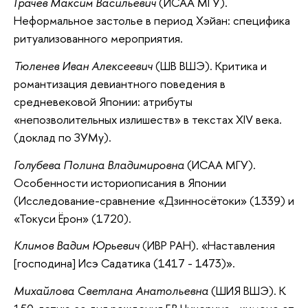
Грачёв Максим Васильевич
(ИСАА МГУ).
Неформальное застолье в период Хэйан: специфика
ритуализованного мероприятия.
Тюленев Иван Алексеевич
(ШВ ВШЭ). Критика и
романтизация девиантного поведения в
средневековой Японии: атрибуты
«непозволительных излишеств» в текстах XIV века.
(доклад по ЗУМу).
Голубева Полина Владимировна
(ИСАА МГУ).
Особенности историописания в Японии
(Исследование-сравнение «Дзинносётоки» (1339) и
«Токуси Ёрон» (1720).
Климов Вадим Юрьевич
(ИВР РАН). «Наставления
[господина] Исэ Садатика (1417 - 1473)».
Михайлова Светлана Анатольевна
(ШИЯ ВШЭ). К