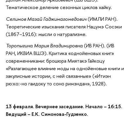
Тематическое деление сезонных циклов хайку.
Селимов Мазай Гаджимагомедович
(ИМЛИ РАН).
Теоретические изыскания писателя Нацумэ Сосэки
(1867–1916): мысли о натурализме.
Торопыгина Мария Владимировна
(ИВ РАН). (ИВ
РАН, ИКВИА ВШЭ). Критика «однойеновых книг»
современниками: брошюра Миятакэ Гайкоцу
«Разлагающее влияние моды на однойеновые книги и
закулисные истории, с ней связанные» («Итиэн
рю:ко:-но гаидоку то соно римэндан», 1928).
13 февраля. Вечернее заседание. Начало – 16:15.
Ведущий – Е.К. Симонова-Гудзенко.