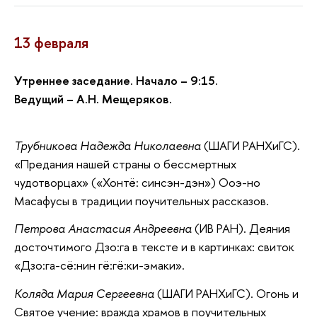
13 февраля
Утреннее заседание. Начало – 9:15.
Ведущий – А.Н. Мещеряков.
Трубникова Надежда Николаевна
(ШАГИ РАНХиГС).
«Предания нашей страны о бессмертных
чудотворцах» («Хонтё: синсэн-дэн») Ооэ-но
Масафусы в традиции поучительных рассказов.
Петрова Анастасия Андреевна
(ИВ РАН). Деяния
досточтимого Дзо:га в тексте и в картинках: свиток
«Дзо:га-сё:нин гё:гё:ки-эмаки».
Коляда Мария Сергеевна
(ШАГИ РАНХиГС). Огонь и
Святое учение: вражда храмов в поучительных