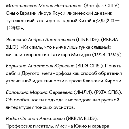
Малашевская Мария Николаевна.
(Востфак СПГУ).
Сны о Евразии Иноуэ Ясуси: лирический дневник
путешествий в северо-западный Китай «シルクロー
ド詩集».
Ясинский Андрей Анатольевич
(ШВ ВШЭ). (ИКВИА
ВШЭ). «Как жаль, что нынче лишь гунка слышны!»:
жизнь и творчество Татихара Митидзо (1914–1939).
Борькина Анастасия Юрьевна
(ВШЭ СПб.). Понять
себя и Другого: метаморфоза как способ обретения
утраченной идентичности в прозе Каваками Хироми.
Болошина Марина Сергеевна
(ИМЛИ). (РХГА СПб.).
Об особенности подхода к исследованию русской
литературы японских русистов.
Родин Степан Алексеевич
(ИКВИА ВШЭ).
Профессия: писатель. Мисима Юкио и карьера