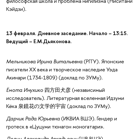
философская школа и проблема нигилизма (Ниситани
Кэйдзи).
13 февраля. Дневное заседание. Начало – 13:15.
Ведущий – Е.М.Дьяконова.
Мельникова Ирина Витальевна
(РГГУ). Японские
писатели ХХ века и творческое наследие Уэда
Акинари (1734-1809) (доклад по ЗУМу).
Ёмота Инухико
四方田犬彦 (независимый
исследователь). Литературная вселенная Идзуми
Кёка 泉鏡花の文学的宇宙 (доклад по ЗУМу).
Дарчик Рада Юрьевна
(ИКВИА ВШЭ). Гендер и
гротеск в «Цуцуми тюнагон моногатари».
Долин Александр Аркадьевич
(ШВ ВШЭ).