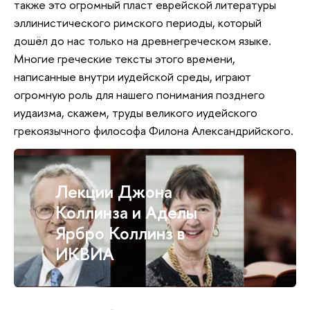
также это огромный пласт еврейской литературы
эллинистического римского периоды, который
дошёл до нас только на древнегреческом языке.
Многие греческие тексты этого времени,
написанные внутри иудейской среды, играют
огромную роль для нашего понимания позднего
иудаизма, скажем, труды великого иудейского
грекоязычного философа Филона Александрийского.
Лекции Джона
Коллинза и Аделы
Ярбро Коллинз в
ИКВИА