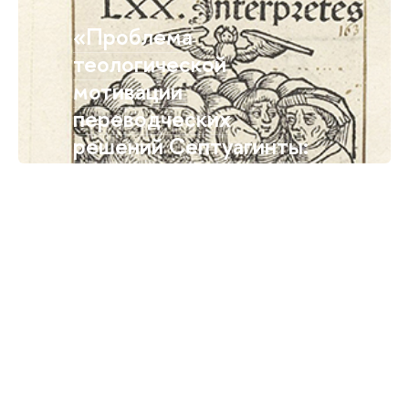
«Проблема
теологической
мотивации
переводческих
решений Септуагинты:
лингвистика и
экзегеза» –
предварительная
защита диссертации на
соискание степени
доктора
филологических наук
М.Г. Селезнёва