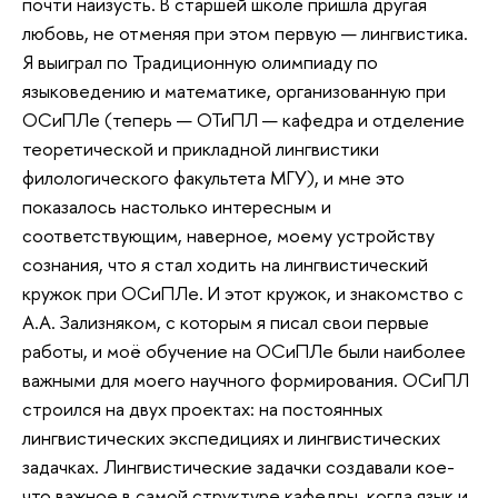
почти наизусть. В старшей школе пришла другая
любовь, не отменяя при этом первую — лингвистика.
Я выиграл по Традиционную олимпиаду по
языковедению и математике, организованную при
ОСиПЛе (теперь — ОТиПЛ — кафедра и отделение
теоретической и прикладной лингвистики
филологического факультета МГУ), и мне это
показалось настолько интересным и
соответствующим, наверное, моему устройству
сознания, что я стал ходить на лингвистический
кружок при ОСиПЛе. И этот кружок, и знакомство с
А.А. Зализняком, с которым я писал свои первые
работы, и моё обучение на ОСиПЛе были наиболее
важными для моего научного формирования. ОСиПЛ
строился на двух проектах: на постоянных
лингвистических экспедициях и лингвистических
задачках. Лингвистические задачки создавали кое-
что важное в самой структуре кафедры, когда язык и