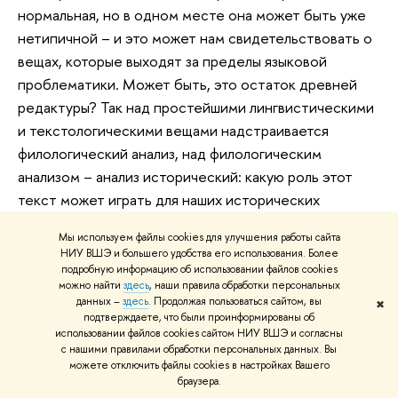
нормальная, но в одном месте она может быть уже
нетипичной – и это может нам свидетельствовать о
вещах, которые выходят за пределы языковой
проблематики. Может быть, это остаток древней
редактуры? Так над простейшими лингвистическими
и текстологическими вещами надстраивается
филологический анализ, над филологическим
анализом – анализ исторический: какую роль этот
текст может играть для наших исторических
реконструкций? Когда он был написан? Какую роль
Мы используем файлы cookies для улучшения работы сайта
он играет в истории еврейской религии, в истории
НИУ ВШЭ и большего удобства его использования. Более
формирования философской мысли человечества?
подробную информацию об использовании файлов cookies
можно найти
здесь
, наши правила обработки персональных
Конечно, самый первый подход – это прямое
данных –
здесь
. Продолжая пользоваться сайтом, вы
✖
“лобовое” чтение, с точки зрения грамматики и
подтверждаете, что были проинформированы об
использовании файлов cookies сайтом НИУ ВШЭ и согласны
словаря. А дальше выстраивается много
с нашими правилами обработки персональных данных. Вы
интересного, ведь это перекресток, из которого так
можете отключить файлы cookies в настройках Вашего
или иначе выросла вся европейская цивилизация…
браузера.