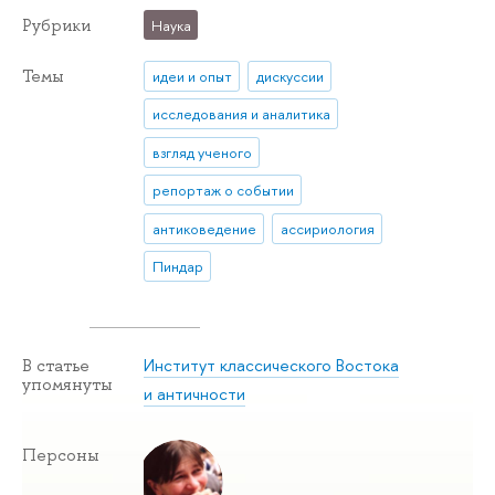
Рубрики
Наука
Темы
идеи и опыт
дискуссии
исследования и аналитика
взгляд ученого
репортаж о событии
антиковедение
ассириология
Пиндар
Институт классического Востока
В статье
упомянуты
и античности
Персоны