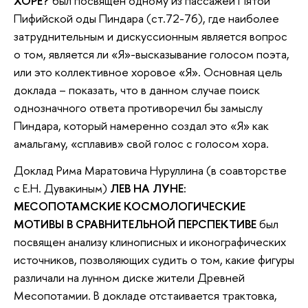
ХОРЕ?
был посвящен одному из пассажей Пятой
Пифийской оды Пиндара (ст.72-76), где наиболее
затруднительным и дискуссионным является вопрос
о том, является ли «Я»-высказывание голосом поэта,
или это коллективное хоровое «Я». Основная цель
доклада – показать, что в данном случае поиск
однозначного ответа противоречил бы замыслу
Пиндара, который намеренно создал это «Я» как
амальгаму, «сплавив» свой голос с голосом хора.
Доклад Рима Маратовича Нуруллина (в соавторстве
с Е.Н. Дувакиным)
ЛЕВ НА ЛУНЕ:
МЕСОПОТАМСКИЕ КОСМОЛОГИЧЕСКИЕ
МОТИВЫ В СРАВНИТЕЛЬНОЙ ПЕРСПЕКТИВЕ
был
посвящен анализу клинописных и иконографических
источников, позволяющих судить о том, какие фигуры
различали на лунном диске жители Древней
Месопотамии. В докладе отстаивается трактовка,