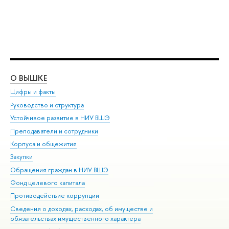
О ВЫШКЕ
ОБ
Цифры и факты
Ли
Руководство и структура
Дов
Устойчивое развитие в НИУ ВШЭ
Ол
Преподаватели и сотрудники
При
Корпуса и общежития
Вы
Закупки
При
Обращения граждан в НИУ ВШЭ
Ас
Фонд целевого капитала
До
Противодействие коррупции
Цен
Сведения о доходах, расходах, об имуществе и
Би
обязательствах имущественного характера
Об