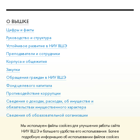
О ВЫШКЕ
ОБ
Цифры и факты
Ли
Руководство и структура
Дов
Устойчивое развитие в НИУ ВШЭ
Ол
Преподаватели и сотрудники
При
Корпуса и общежития
Вы
Закупки
При
Обращения граждан в НИУ ВШЭ
Ас
Фонд целевого капитала
До
Противодействие коррупции
Цен
Сведения о доходах, расходах, об имуществе и
Би
обязательствах имущественного характера
Об
Сведения об образовательной организации
Обр
Людям с ограниченными возможностями здоровья
Мы используем файлы cookies для улучшения работы сайта
Единая платежная страница
НИУ ВШЭ и большего удобства его использования. Более
подробную информацию об использовании файлов cookies
Работа в Вышке