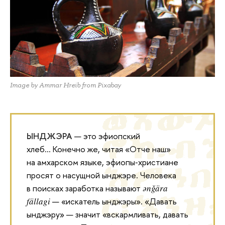
Image by Ammar Hreib from Pixabay
ЫНДЖЭРА
— это эфиопский
хлеб... Конечно же, читая «Отче наш»
на амхарском языке, эфиопы‑христиане
просят о насущной ынджэре. Человека
в поисках заработка называют
ənǧära
fällagi
— «искатель ынджэры». «Давать
ынджэру» — значит «вскармливать, давать