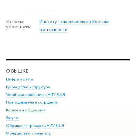
Институт классического Востока
В статье
упомянуты
и античности
О ВЫШКЕ
ОБ
Цифры и факты
Ли
Руководство и структура
Дов
Устойчивое развитие в НИУ ВШЭ
Ол
Преподаватели и сотрудники
При
Корпуса и общежития
Вы
Закупки
При
Обращения граждан в НИУ ВШЭ
Ас
Фонд целевого капитала
До