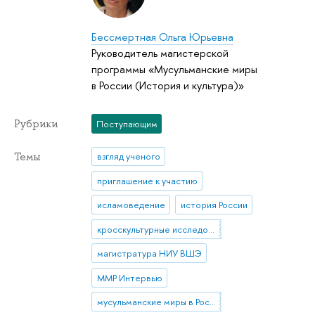
Бессмертная Ольга Юрьевна
Руководитель магистерской
программы «Мусульманские миры
в России (История и культура)»
Рубрики
Поступающим
Темы
взгляд ученого
приглашение к участию
исламоведение
история России
кросскультурные исследования
магистратура НИУ ВШЭ
ММР Интервью
мусульманские миры в России