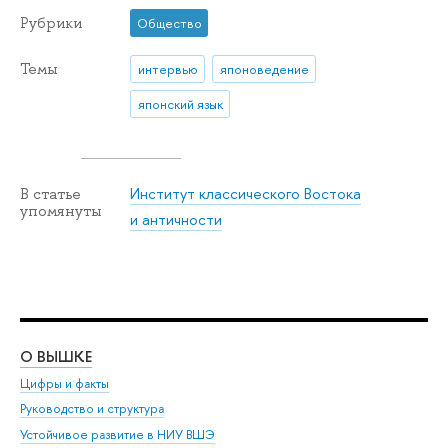
Рубрики
Общество
Темы
интервью
японоведение
японский язык
Институт классического Востока
В статье
упомянуты
и античности
О ВЫШКЕ
ОБ
Цифры и факты
Ли
Руководство и структура
Дов
Устойчивое развитие в НИУ ВШЭ
Ол