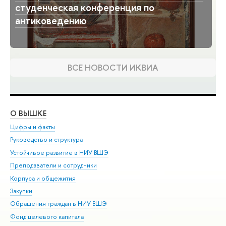
студенческая конференция по
антиковедению
ВСЕ НОВОСТИ ИКВИА
О ВЫШКЕ
ОБ
Цифры и факты
Ли
Руководство и структура
Дов
Устойчивое развитие в НИУ ВШЭ
Ол
Преподаватели и сотрудники
При
Корпуса и общежития
Вы
Закупки
При
Обращения граждан в НИУ ВШЭ
Ас
Фонд целевого капитала
До