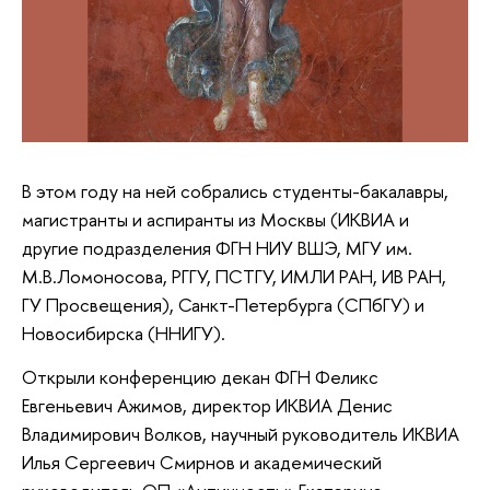
В этом году на ней собрались студенты-бакалавры,
магистранты и аспиранты из Москвы (ИКВИА и
другие подразделения ФГН НИУ ВШЭ, МГУ им.
М.В.Ломоносова, РГГУ, ПСТГУ, ИМЛИ РАН, ИВ РАН,
ГУ Просвещения), Санкт-Петербурга (СПбГУ) и
Новосибирска (ННИГУ).
Открыли конференцию декан ФГН Феликс
Евгеньевич Ажимов, директор ИКВИА Денис
Владимирович Волков, научный руководитель ИКВИА
Илья Сергеевич Смирнов и академический