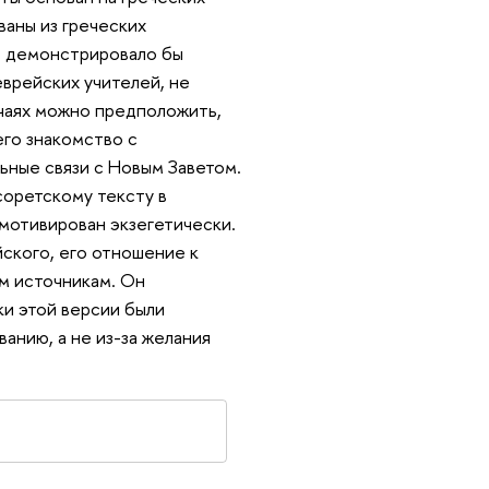
ваны из греческих
но демонстрировало бы
еврейских учителей, не
учаях можно предположить,
его знакомство с
ьные связи с Новым Заветом.
соретскому тексту в
мотивирован экзегетически.
ского, его отношение к
м источникам. Он
ки этой версии были
анию, а не из-за желания