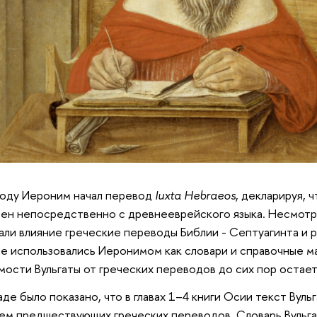
году Иероним начал перевод
Iuxta Hebraeos
, декларируя, 
ен непосредственно с древнееврейского языка. Несмотря 
али влияние греческие переводы Библии - Септуагинта и 
е использовались Иеронимом как словари и справочные м
мости Вульгаты от греческих переводов до сих пор остае
аде было показано, что в главах 1–4 книги Осии текст Вул
ем предшествующих греческих переводов. Словарь Вульга