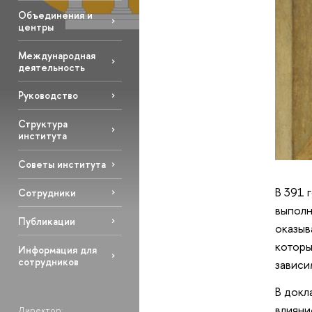
Объединения и
центры
Международная
деятельность
Руководство
Структура
института
Советы института
В 391 
Сотрудники
выполн
Публикации
оказыв
которы
Информация для
сотрудников
зависи
В докл
влияни
Директор: