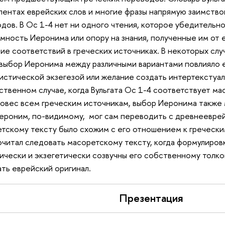
лентах еврейских слов и многие фразы напрямую заимство
дов. В Ос 1-4 нет ни одного чтения, которое убедитель
мность Иеронима или опору на знания, полученные им от 
е соответствий в греческих источниках. В некоторых сл
 выбор Иеронима между различными вариантами повлияло 
истической экзегезой или желание создать интертекстуал
ственном случае, когда Вульгата Ос 1-4 соответствует ма
овес всем греческим источникам, выбор Иеронима также 
ероним, по-видимому, мог сам переводить с древнееврей
тскому тексту было схожим с его отношением к гречески
читал следовать масоретскому тексту, когда формулиров
ически и экзегетически созвучны его собственному толков
ть еврейский оригинал.
Презентация