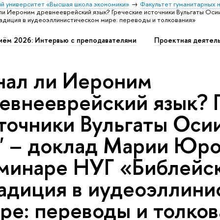
й университет «Высшая школа экономики»
Факультет гуманитарных н
 ли Иероним древнееврейский язык? Греческие источники Вульгаты Оси
адиция в иудеоэллинистическом мире: переводы и толкования»
иём 2026: Интервью с преподавателями
Проектная деятел
нал ли Иероним
евнееврейский язык? 
точники Вульгаты Осии
" – доклад Марии Юро
минаре НУГ «Библейс
адиция в иудеоэллини
ре: переводы и толко