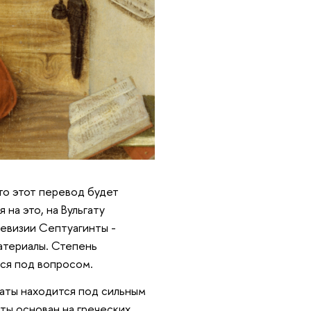
что этот перевод будет
на это, на Вульгату
ревизии Септуагинты -
атериалы. Степень
тся под вопросом.
ьгаты находится под сильным
ты основан на греческих