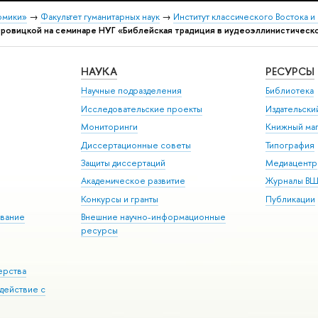
омики»
→
Факультет гуманитарных наук
→
Институт классического Востока и
 Юровицкой на семинаре НУГ «Библейская традиция в иудеоэллинистическ
НАУКА
РЕСУРСЫ
Научные подразделения
Библиотека
Исследовательские проекты
Издательск
Мониторинги
Книжный маг
Диссертационные советы
Типография
Защиты диссертаций
Медиацентр
Академическое развитие
Журналы В
Конкурсы и гранты
Публикации
вание
Внешние научно-информационные
ресурсы
ерства
действие с