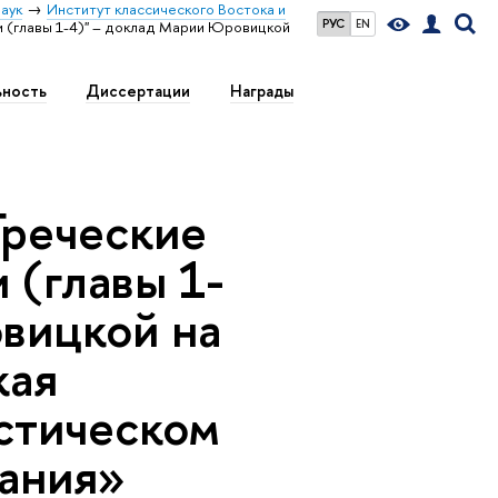
аук
Институт классического Востока и
РУС
EN
и (главы 1-4)" – доклад Марии Юровицкой
ьность
Диссертации
Награды
Греческие
 (главы 1-
вицкой на
кая
стическом
вания»