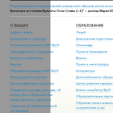
Национальный исследовательский университет «Высшая школа экон
Греческие источники Вульгаты Осии (главы 1-4)" – доклад Марии
О ВЫШКЕ
ОБРАЗОВАНИЕ
Цифры и факты
Лицей
Руководство и структура
Довузовская подготовка
Устойчивое развитие в НИУ ВШЭ
Олимпиады
Преподаватели и сотрудники
Прием в бакалавриат
Корпуса и общежития
Вышка+
Закупки
Прием в магистратуру
Обращения граждан в НИУ ВШЭ
Аспирантура
Фонд целевого капитала
Дополнительное образо
Противодействие коррупции
Центр развития карьеры
Сведения о доходах, расходах, об
Бизнес-инкубатор ВШЭ
имуществе и обязательствах
Образовательные партн
имущественного характера
Обратная связь и взаимо
Сведения об образовательной
получателями услуг
организации