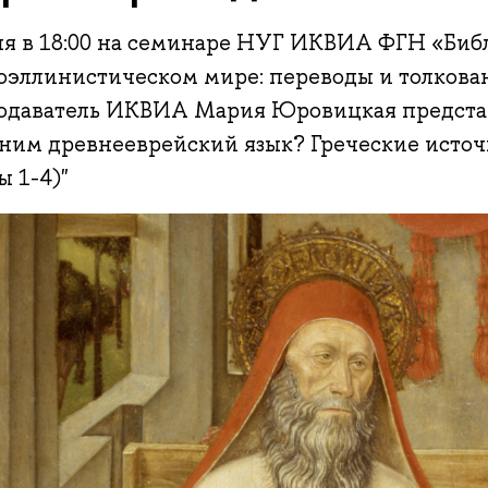
ля в 18:00 на семинаре НУГ ИКВИА ФГН «Биб
оэллинистическом мире: переводы и толкова
одаватель ИКВИА Мария Юровицкая представ
ним древнееврейский язык? Греческие источ
ы 1-4)"