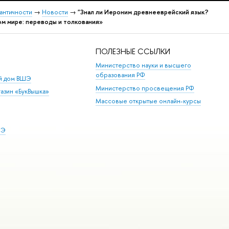
 античности
→
Новости
→
"Знал ли Иероним древнееврейский язык?
ом мире: переводы и толкования»
ПОЛЕЗНЫЕ ССЫЛКИ
Министерство науки и высшего
образования РФ
ий дом ВШЭ
Министерство просвещения РФ
азин «БукВышка»
Массовые открытые онлайн-курсы
ШЭ