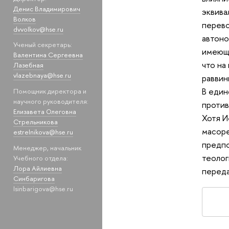
Денис Владимирович
эквива
Волков
перево
dvvolkov@hse.ru
автоно
Ученый секретарь:
имеющи
Валентина Сергеевна
что на
Лазебная
vlazebnaya@hse.ru
раввин
В един
Помощник директора и
научного руководителя:
против
Елизавета Олеговна
Хотя И
Стрельникова
масоре
estrelnikova@hse.ru
предпо
Менеджер, начальник
теолог
Учебного отдела:
Лора Айлиевна
переда
Синбаригова
lsinbarigova@hse.ru