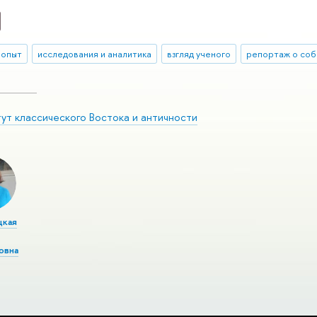
 опыт
исследования и аналитика
взгляд ученого
репортаж о соб
ут классического Востока и античности
кая
овна