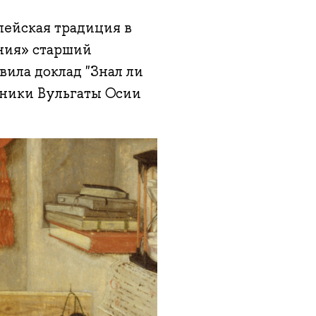
лейская традиция в
ния» старший
ила доклад "Знал ли
ники Вульгаты Осии