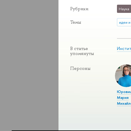
Рубрики
Наука
Темы
идеи и
Инстит
В статье
упомянуты
Персоны
Юровиц
Мария
Михайл