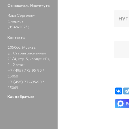
Основатель Института
Илья Сергеевич
НУГ
Смирнов
(1948-2026)
Контакты
105066, Москва,
ул. Старая Басманная
21/4, стр. 3, корпус «Л»,
1 - 2 этаж.
+7 (495) 772-95-90 *
15068
+7 (495) 772-95-90 *
15069
Как добраться