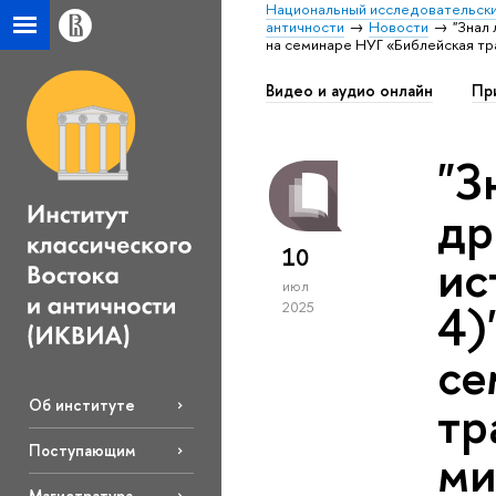
Национальный исследовательски
античности
Новости
"Знал
на семинаре НУГ «Библейская тр
Видео и аудио онлайн
Пр
"З
др
10
ис
июл
4)
2025
се
тр
Об институте
Поступающим
ми
Магистратура