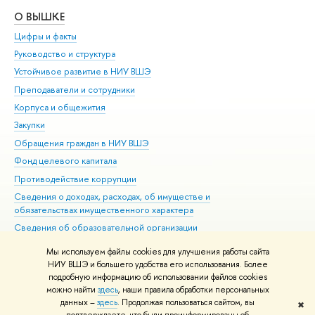
О ВЫШКЕ
ОБ
Цифры и факты
Ли
Руководство и структура
Дов
Устойчивое развитие в НИУ ВШЭ
Ол
Преподаватели и сотрудники
При
Корпуса и общежития
Вы
Закупки
При
Обращения граждан в НИУ ВШЭ
Ас
Фонд целевого капитала
До
Противодействие коррупции
Цен
Сведения о доходах, расходах, об имуществе и
Би
обязательствах имущественного характера
Об
Сведения об образовательной организации
Обр
Людям с ограниченными возможностями здоровья
Мы используем файлы cookies для улучшения работы сайта
Единая платежная страница
НИУ ВШЭ и большего удобства его использования. Более
подробную информацию об использовании файлов cookies
Работа в Вышке
можно найти
здесь
, наши правила обработки персональных
данных –
здесь
. Продолжая пользоваться сайтом, вы
✖
Редактору