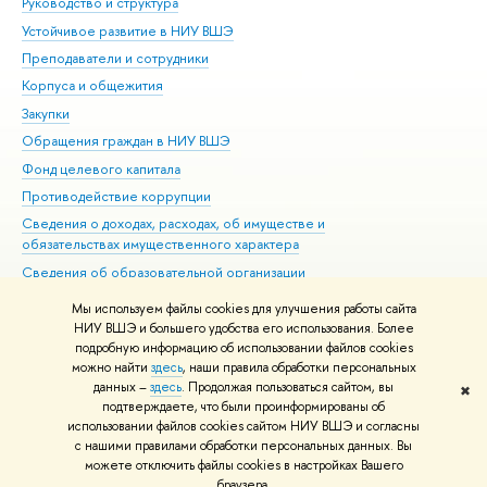
Руководство и структура
Дов
Устойчивое развитие в НИУ ВШЭ
Ол
Преподаватели и сотрудники
При
Корпуса и общежития
Вы
Закупки
При
Обращения граждан в НИУ ВШЭ
Ас
Фонд целевого капитала
До
Противодействие коррупции
Цен
Сведения о доходах, расходах, об имуществе и
Би
обязательствах имущественного характера
Об
Сведения об образовательной организации
Обр
Людям с ограниченными возможностями здоровья
Мы используем файлы cookies для улучшения работы сайта
Единая платежная страница
НИУ ВШЭ и большего удобства его использования. Более
подробную информацию об использовании файлов cookies
Работа в Вышке
можно найти
здесь
, наши правила обработки персональных
данных –
здесь
. Продолжая пользоваться сайтом, вы
✖
Редактору
подтверждаете, что были проинформированы об
© НИУ ВШЭ 1993–2026
Адреса и контакты
Условия использования
использовании файлов cookies сайтом НИУ ВШЭ и согласны
с нашими правилами обработки персональных данных. Вы
материалов
Политика конфиденциальности
Карта сайта
можете отключить файлы cookies в настройках Вашего
Шрифты HSE Sans и HSE Slab разработаны в
Школе дизайна НИУ ВШЭ
браузера.