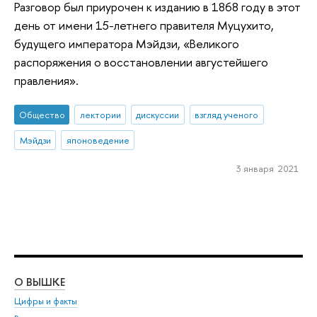
Разговор был приурочен к изданию в 1868 году в этот
день от имени 15-летнего правителя Муцухито,
будущего императора Мэйдзи, «Великого
распоряжения о восстановлении августейшего
правления».
Общество
лектории
дискуссии
взгляд ученого
Мэйдзи
японоведение
3 января 2021
О ВЫШКЕ
ОБ
Цифры и факты
Ли