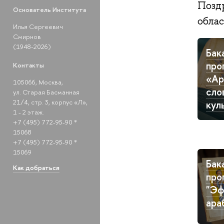
Позд
Основатель Института
обла
Илья Сергеевич
Смирнов
(1948-2026)
Бак
про
Контакты
«Ар
105066, Москва,
сло
ул. Старая Басманная
21/4, стр. 3, корпус «Л»,
кул
1 - 2 этаж.
+7 (495) 772-95-90 *
15068
+7 (495) 772-95-90 *
15069
Бак
Как добраться
про
"Эф
ара