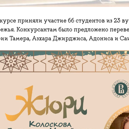
курсе приняли участие 66 студентов из 23 ву
бежья. Конкурсантам было предложено перев
рии Тамера, Азхара Джирджиса, Адониса и Са