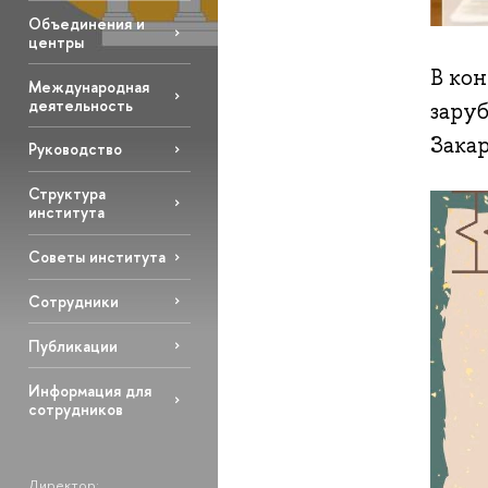
Объединения и
центры
В кон
Международная
деятельность
зару
Зака
Руководство
Структура
института
Советы института
Сотрудники
Публикации
Информация для
сотрудников
Директор: