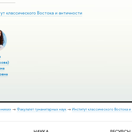
ут классического Востока и античности
а
кова)
ина
овна
омики»
→
Факультет гуманитарных наук
→
Институт классического Востока и
НАУКА
РЕСУРСЫ