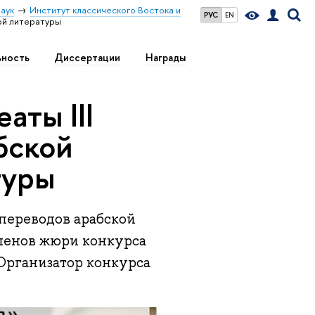
аук
Институт классического Востока и
РУС
EN
ой литературы
ьность
Диссертации
Награды
аты III
бской
туры
 переводов арабской
членов жюри конкурса
Организатор конкурса