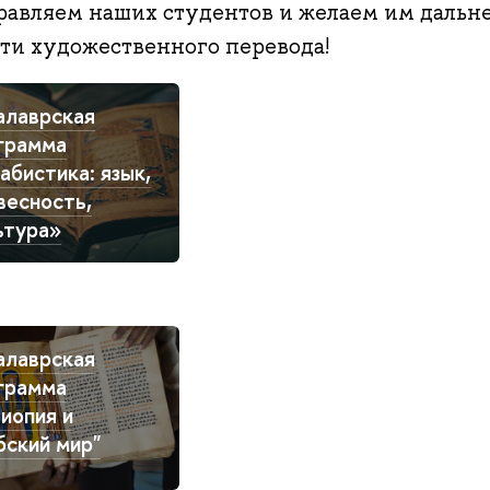
равляем наших студентов и желаем им дальн
сти художественного перевода!
алаврская
грамма
абистика: язык,
весность,
ьтура»
алаврская
грамма
иопия и
бский мир"