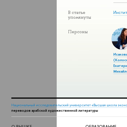
Инстит
В статье
упомянуты
Персоны
Исаков
(Колос
Екатер
Михайл
Национальный исследовательский университет «Высшая школа экон
переводов арабской художественной литературы
О ВЫШКЕ
ОБРАЗОВАНИЕ