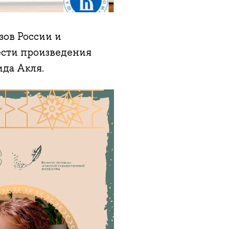
зов России и
ести произведения
ида Акля.