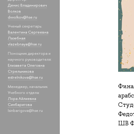
Денис Владимирович
Волков
dvvolkov@hse.ru
Ученый секретарь:
Валентина Сергеевна
Лазебная
vlazebnaya@hse.ru
Помощник директора и
научного руководителя:
Елизавета Олеговна
Стрельникова
estrelnikova@hse.ru
Фина
Менеджер, начальник
Учебного отдела:
арабс
Лора Айлиевна
Студе
Синбаригова
lsinbarigova@hse.ru
Федот
ШВ 