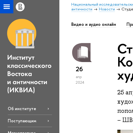
Национальный исследовательски
античности
Новости
Студе
Видео и аудио онлайн
Пр
Ст
Ко
26
ху
апр
2024
25 ап
худо
Об институте
попо
– Ш
Поступающим
Магистратура