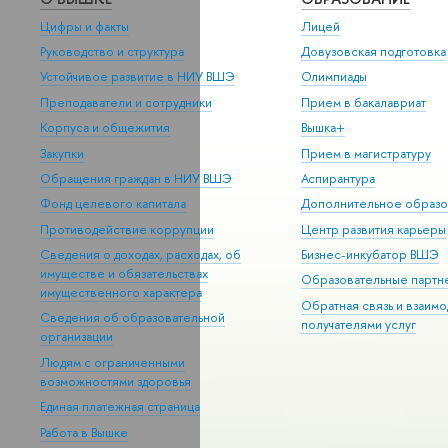
Цифры и факты
Лицей
Руководство и структура
Довузовская подготовка
Устойчивое развитие в НИУ ВШЭ
Олимпиады
Преподаватели и сотрудники
Прием в бакалавриат
Корпуса и общежития
Вышка+
Закупки
Прием в магистратуру
Обращения граждан в НИУ ВШЭ
Аспирантура
Фонд целевого капитала
Дополнительное образо
Противодействие коррупции
Центр развития карьеры
Сведения о доходах, расходах, об
Бизнес-инкубатор ВШЭ
имуществе и обязательствах
Образовательные партн
имущественного характера
Обратная связь и взаимо
Сведения об образовательной
получателями услуг
организации
Людям с ограниченными
возможностями здоровья
Единая платежная страница
Работа в Вышке