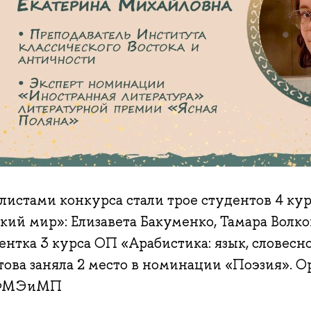
листами конкурса стали трое студентов 4 ку
кий мир»: Елизавета Бакуменко, Тамара Волк
нтка 3 курса ОП «Арабистика: язык, словесно
ова заняла 2 место в номинации «Поэзия». О
ФМЭиМП