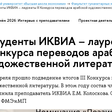
й университет «Высшая школа экономики»
Факультет гуманитарных н
нты ИКВИА – лауреаты III Конкурса переводов арабской художественн
иём 2026: Интервью с преподавателями
Проектная деятел
уденты ИКВИА – лауре
нкурса переводов ара
дожественной литера
реля прошло подведение итогов III Конкурса
жественной литературы. В этом году состав 
лнила преподаватель ИКВИА Е.М. Колоскова. 
В ФМЭиМП