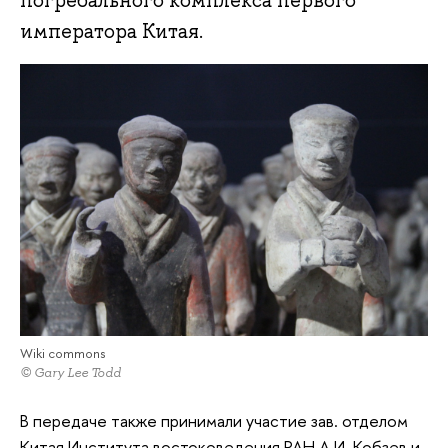
погребального комплекса первого
императора Китая.
Wiki commons
© Gary Lee Todd
В передаче также принимали участие зав. отделом
Китая Института востоковедения РАН А.И. Кобзев и