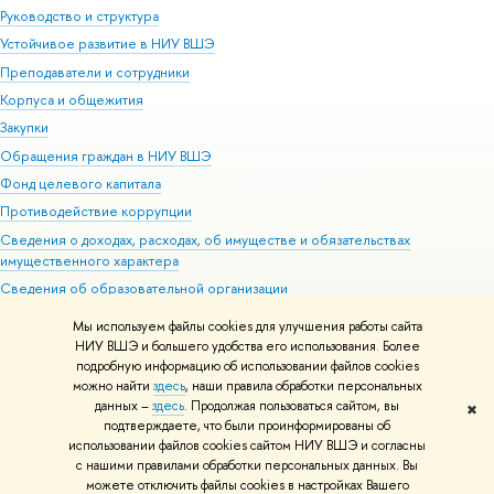
Руководство и структура
Устойчивое развитие в НИУ ВШЭ
Преподаватели и сотрудники
Корпуса и общежития
Закупки
Обращения граждан в НИУ ВШЭ
Фонд целевого капитала
Противодействие коррупции
Сведения о доходах, расходах, об имуществе и обязательствах
имущественного характера
Сведения об образовательной организации
Людям с ограниченными возможностями здоровья
Мы используем файлы cookies для улучшения работы сайта
Единая платежная страница
НИУ ВШЭ и большего удобства его использования. Более
подробную информацию об использовании файлов cookies
Работа в Вышке
можно найти
здесь
, наши правила обработки персональных
данных –
здесь
. Продолжая пользоваться сайтом, вы
✖
Редактору
подтверждаете, что были проинформированы об
© НИУ ВШЭ 1993–2026
Адреса и контакты
Условия использования
использовании файлов cookies сайтом НИУ ВШЭ и согласны
с нашими правилами обработки персональных данных. Вы
материалов
Политика конфиденциальности
Карта сайта
можете отключить файлы cookies в настройках Вашего
Шрифты HSE Sans и HSE Slab разработаны в
Школе дизайна НИУ ВШЭ