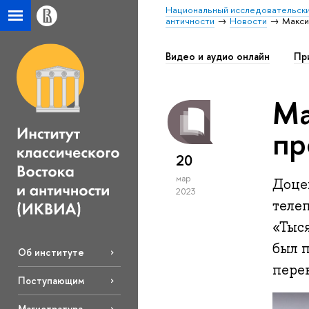
Национальный исследовательски
античности
Новости
Макси
Видео и аудио онлайн
Пр
Ма
пр
20
мар
Доце
2023
теле
«Тыс
был 
Об институте
перев
Поступающим
Магистратура