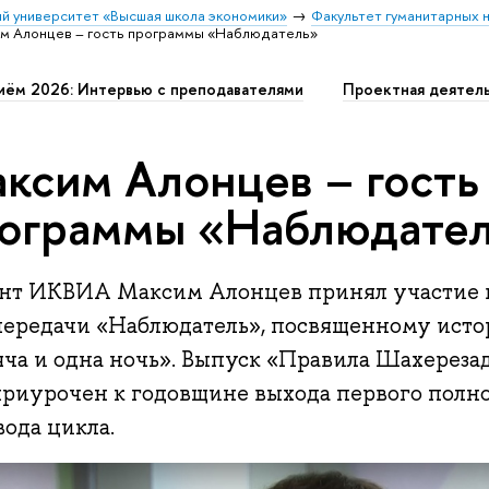
й университет «Высшая школа экономики»
Факультет гуманитарных н
м Алонцев – гость программы «Наблюдатель»
иём 2026: Интервью с преподавателями
Проектная деятел
ксим Алонцев – гость
ограммы «Наблюдате
нт ИКВИА Максим Алонцев принял участие 
передачи «Наблюдатель», посвященному истор
яча и одна ночь». Выпуск «Правила Шахереза
приурочен к годовщине выхода первого полн
ода цикла.