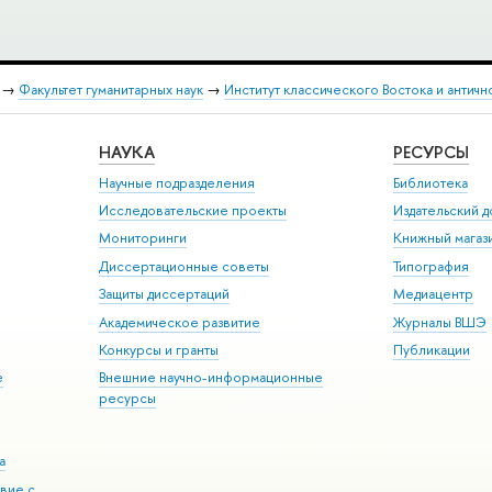
→
Факультет гуманитарных наук
→
Институт классического Востока и античн
НАУКА
РЕСУРСЫ
Научные подразделения
Библиотека
Исследовательские проекты
Издательский 
Мониторинги
Книжный магаз
Диссертационные советы
Типография
Защиты диссертаций
Медиацентр
Академическое развитие
Журналы ВШЭ
Конкурсы и гранты
Публикации
е
Внешние научно-информационные
ресурсы
а
вие с