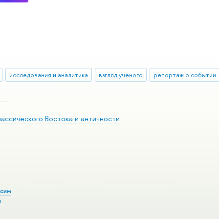
исследования и аналитика
взгляд ученого
репортаж о событии
лассического Востока и античности
ксим
ч