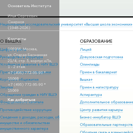
Основатель Института
Илья Сергеевич
Смирнов
Национальный исследовательский университет «Высшая школа экономики»
(1948-2026)
Контакты
О ВЫШКЕ
ОБРАЗОВАНИЕ
105066, Москва,
Цифры и факты
Лицей
ул. Старая Басманная
Руководство и структура
Довузовская подготовка
21/4, стр. 3, корпус «Л»,
Устойчивое развитие в НИУ ВШЭ
Олимпиады
1 - 2 этаж.
Преподаватели и сотрудники
Прием в бакалавриат
+7 (495) 772-95-90 *
15068
Корпуса и общежития
Вышка+
+7 (495) 772-95-90 *
Закупки
Прием в магистратуру
15069
Обращения граждан в НИУ ВШЭ
Аспирантура
Как добраться
Фонд целевого капитала
Дополнительное образовани
Противодействие коррупции
Центр развития карьеры
Сведения о доходах, расходах, об
Бизнес-инкубатор ВШЭ
имуществе и обязательствах
Образовательные партнерств
имущественного характера
Обратная связь и взаимодейст