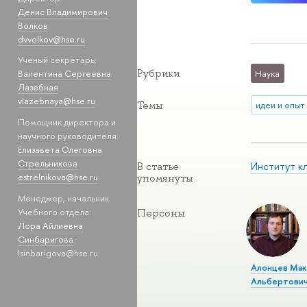
Денис Владимирович
Волков
dvvolkov@hse.ru
Ученый секретарь:
Рубрики
Наука
Валентина Сергеевна
Лазебная
vlazebnaya@hse.ru
Темы
идеи и опыт
Помощник директора и
научного руководителя:
Елизавета Олеговна
Стрельникова
Институт к
В статье
estrelnikova@hse.ru
упомянуты
Менеджер, начальник
Учебного отдела:
Персоны
Лора Айлиевна
Синбаригова
lsinbarigova@hse.ru
Алонцев Ма
Альбертови