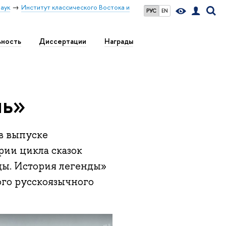
аук
Институт классического Востока и
РУС
EN
ьность
Диссертации
Награды
ль»
в выпуске
ии цикла сказок
ды. История легенды»
ого русскоязычного