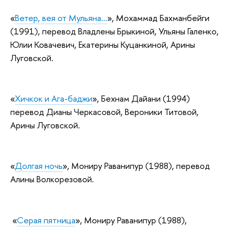
«
Ветер, вея от Мульяна…
», Мохаммад Бахманбейги
(
1991
), перевод Владлены Брыкиной, Ульяны Галенко,
Юлии Ковачевич, Екатерины Куцанкиной, Арины
Луговской.
«
Хичкок и Ага-баджи
», Бехнам Дайани (
1994
)
перевод Дианы Черкасовой, Вероники Титовой,
Арины Луговской.
«
Долгая ночь
», Мониру Раванипур (1988), перевод
Алины Волкорезовой.
«
Серая пятница
», Мониру Раванипур (1988),