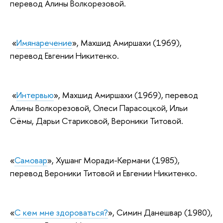
перевод Алины Волкорезовой.
«
Имянаречение
», Махшид Амиршахи (1969),
перевод Евгении Никитенко.
«
Интервью
», Махшид Амиршахи (1969), перевод
Алины Волкорезовой, Олеси Парасоцкой, Ильи
Сёмы, Дарьи Стариковой, Вероники Титовой.
«
Самовар
», Хушанг Моради-Кермани (1985),
перевод Вероники Титовой и Евгении Никитенко.
«
С кем мне здороваться?
», Симин Данешвар (1980),