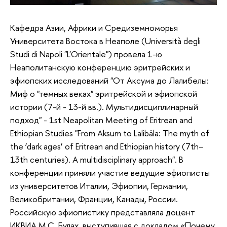
Кафедра Азии, Африки и Средиземноморья
Университета Востока в Неаполе (Università degli
Studi di Napoli "L'Orientale") провела 1-ю
Неаполитанскую конференцию эритрейских и
эфиопских исследований "От Аксума до Лалибелы:
Миф о "темных веках" эритрейской и эфиопской
истории (7-й - 13-й вв.). Мультидисциплинарный
подход" - 1st Neapolitan Meeting of Eritrean and
Ethiopian Studies "From Aksum to Lalibäla: The myth of
the ‘dark ages’ of Eritrean and Ethiopian history (7th–
13th centuries). A multidisciplinary approach". В
конференции приняли участие ведущие эфиописты
из университетов Италии, Эфиопии, Германии,
Великобритании, Франции, Канады, России.
Российскую эфиопистику представляла доцент
ИКВИА М.С. Булах, выступившая с докладом «Почему