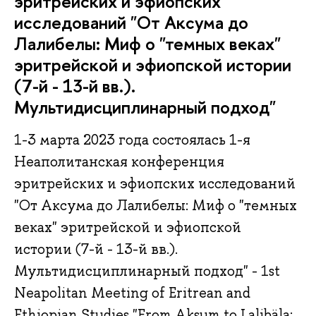
эритрейских и эфиопских
исследований "От Аксума до
Лалибелы: Миф о "темных веках"
эритрейской и эфиопской истории
(7-й - 13-й вв.).
Мультидисциплинарный подход"
1-3 марта 2023 года состоялась 1-я
Неаполитанская конференция
эритрейских и эфиопских исследований
"От Аксума до Лалибелы: Миф о "темных
веках" эритрейской и эфиопской
истории (7-й - 13-й вв.).
Мультидисциплинарный подход" - 1st
Neapolitan Meeting of Eritrean and
Ethiopian Studies "From Aksum to Lalibäla: