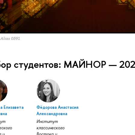
 Alias 0591
ор студентов: МАЙНОР — 20
а Елизавета
Фёдорова Анастасия
евна
Александровна
тут
Институт
еского
классического
 и
Востока и