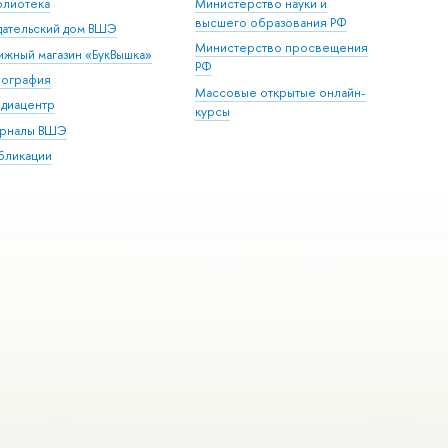
блиотека
Министерство науки и
высшего образования РФ
дательский дом ВШЭ
Министерство просвещения
ижный магазин «БукВышка»
РФ
пография
Массовые открытые онлайн-
диацентр
курсы
рналы ВШЭ
бликации