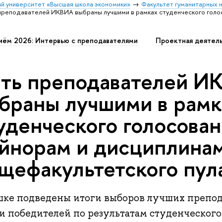
й университет «Высшая школа экономики»
Факультет гуманитарных н
преподавателей ИКВИА выбраны лучшими в рамках студенческого голо
иём 2026: Интервью с преподавателями
Проектная деятел
ть преподавателей И
браны лучшими в рамк
уденческого голосован
йнорам и дисциплина
щефакультетского пул
шке подведены итоги выборов лучших препода
и победителей по результатам студенческого