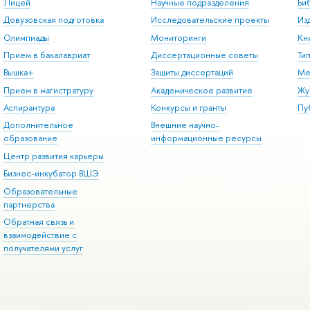
Лицей
Научные подразделения
Би
Довузовская подготовка
Исследовательские проекты
Из
Олимпиады
Мониторинги
Кн
Прием в бакалавриат
Диссертационные советы
Ти
Вышка+
Защиты диссертаций
Ме
Прием в магистратуру
Академическое развитие
Жу
Аспирантура
Конкурсы и гранты
Пу
Дополнительное
Внешние научно-
образование
информационные ресурсы
Центр развития карьеры
Бизнес-инкубатор ВШЭ
Образовательные
партнерства
Обратная связь и
взаимодействие с
получателями услуг