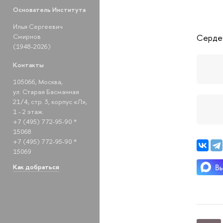
Основатель Института
Илья Сергеевич
Смирнов
Сердеч
(1948-2026)
Контакты
105066, Москва,
ул. Старая Басманная
21/4, стр. 3, корпус «Л»,
1 - 2 этаж.
+7 (495) 772-95-90 *
15068
+7 (495) 772-95-90 *
15069
Как добраться