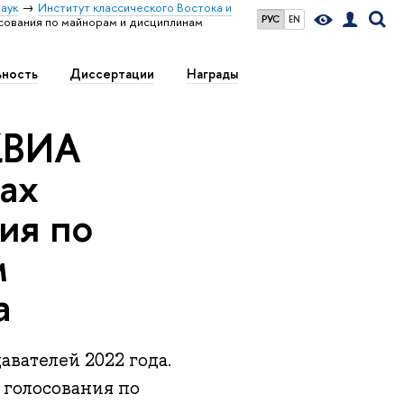
аук
Институт классического Востока и
РУС
EN
сования по майнорам и дисциплинам
ьность
Диссертации
Награды
КВИА
ах
ия по
м
а
вателей 2022 года.
 голосования по