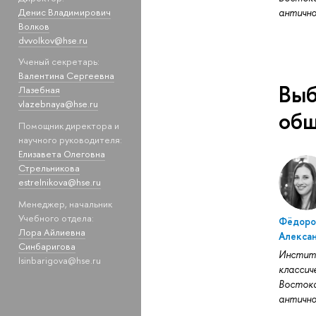
Денис Владимирович
античн
Волков
dvvolkov@hse.ru
Ученый секретарь:
Валентина Сергеевна
Выб
Лазебная
vlazebnaya@hse.ru
общ
Помощник директора и
научного руководителя:
Елизавета Олеговна
Стрельникова
estrelnikova@hse.ru
Менеджер, начальник
Учебного отдела:
Фёдоро
Лора Айлиевна
Алекса
Синбаригова
Инсти
lsinbarigova@hse.ru
классич
Востока
античн