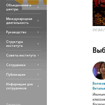
Объединения и
центры
Международная
деятельность
CC 2.0 /
Руководство
Структура
института
Выб
Советы института
Сотрудники
Публикации
Волчков
Информация для
сотрудников
Виталь
Инсти
классич
Востока
Директор: