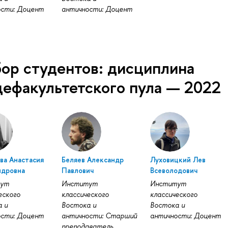
ости: Доцент
античности: Доцент
ор студентов: дисциплина
ефакультетского пула — 2022
ва Анастасия
Беляев Александр
Луховицкий Лев
ндровна
Павлович
Всеволодович
тут
Институт
Институт
еского
классического
классического
 и
Востока и
Востока и
ости: Доцент
античности: Старший
античности: Доцент
преподаватель