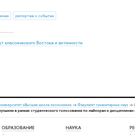
ения
репортаж о событии
ут классического Востока и античности
университет «Высшая школа экономики»
→
Факультет гуманитарных наук
→
учшими в рамках студенческого голосования по майнорам и дисциплинам
ОБРАЗОВАНИЕ
НАУКА
Р