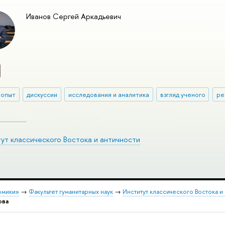
Иванов Сергей Аркадьевич
 опыт
дискуссии
исследования и аналитика
взгляд ученого
ре
ут классического Востока и античности
омики»
→
Факультет гуманитарных наук
→
Институт классического Востока и
ова