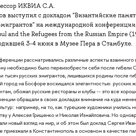
ессор ИКВИА С.А.
ов выступил с докладом "Византийские памя
эмигрантов" на международной конференции C
bul and the Refugees from the Russian Empire (1
одившей 3-4 июня в Музее Пера в Стамбуле.
ференции рассматривались различные аспекты взаимного
му необходимо было переизобрести себя после гибели 
и тысяч русских эмигрантов, лишившихся родины после г
й город на Босфоре восхищался элегантностью русских 
нтам, обожал русские рестораны и клубы -- это все хорош
енции обращали в своих докладах внимание на куда мене
ультур: например, на то, как турецкие художники учились 
тву у Алексея Грищенко и Николая Измайловича. Но однов
али новый взгляд на мир, и об этом был доклад Сергея Ива
е приезжали в Константинополь в основном в качестве пал