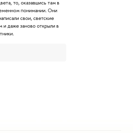
вета, то, оказавшись там в
временном понимании. Они
аписали свои, светские
м и даже заново открыли в
тники.