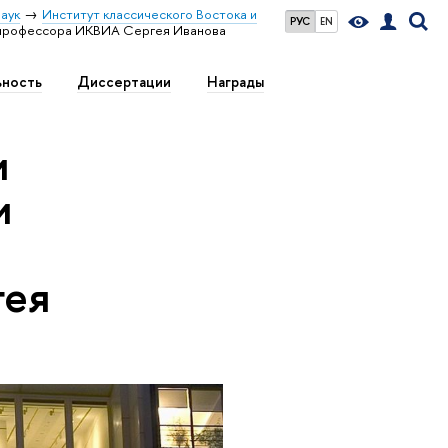
аук
Институт классического Востока и
РУС
EN
д профессора ИКВИА Сергея Иванова
ьность
Диссертации
Награды
и
и
д
гея