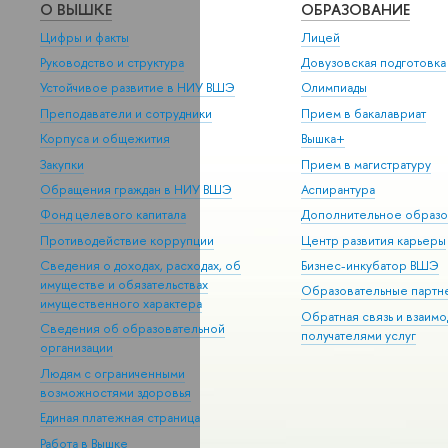
О ВЫШКЕ
ОБРАЗОВАНИЕ
Цифры и факты
Лицей
Руководство и структура
Довузовская подготовка
Устойчивое развитие в НИУ ВШЭ
Олимпиады
Преподаватели и сотрудники
Прием в бакалавриат
Корпуса и общежития
Вышка+
Закупки
Прием в магистратуру
Обращения граждан в НИУ ВШЭ
Аспирантура
Фонд целевого капитала
Дополнительное образо
Противодействие коррупции
Центр развития карьеры
Сведения о доходах, расходах, об
Бизнес-инкубатор ВШЭ
имуществе и обязательствах
Образовательные партн
имущественного характера
Обратная связь и взаимо
Сведения об образовательной
получателями услуг
организации
Людям с ограниченными
возможностями здоровья
Единая платежная страница
Работа в Вышке