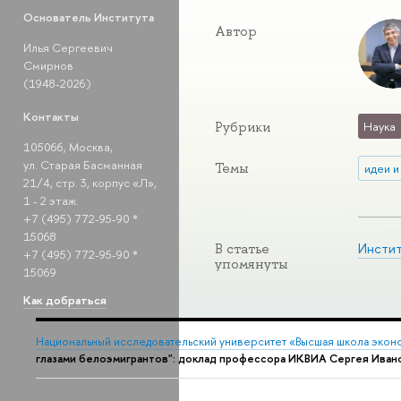
Основатель Института
Автор
Илья Сергеевич
Смирнов
(1948-2026)
Контакты
Рубрики
Наука
105066, Москва,
ул. Старая Басманная
Темы
идеи и
21/4, стр. 3, корпус «Л»,
1 - 2 этаж.
+7 (495) 772-95-90 *
15068
Инстит
В статье
+7 (495) 772-95-90 *
упомянуты
15069
Как добраться
Национальный исследовательский университет «Высшая школа экон
глазами белоэмигрантов": доклад профессора ИКВИА Сергея Иван