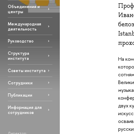
Проф
Объединения и
центры
Иван
бело
Международная
деятельность
Istan
Руководство
прох
Структура
института
На кон
которо
Советы института
сотням
Велики
Сотрудники
музыка
Публикации
конфер
двух к
Информация для
сотрудников
искусс
осваив
русски
Директор: