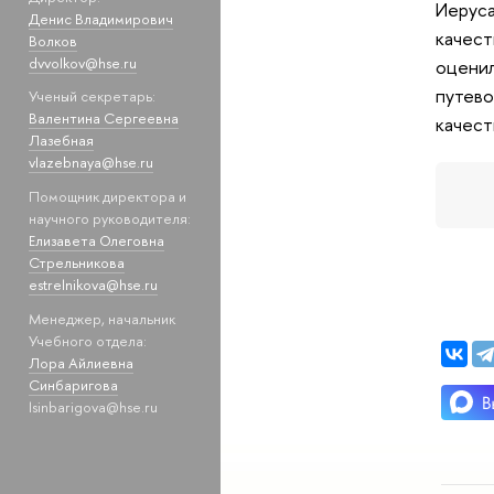
Иеруса
Денис Владимирович
качест
Волков
dvvolkov@hse.ru
оценил
путево
Ученый секретарь:
Валентина Сергеевна
качест
Лазебная
vlazebnaya@hse.ru
Помощник директора и
научного руководителя:
Елизавета Олеговна
Стрельникова
estrelnikova@hse.ru
Менеджер, начальник
Учебного отдела:
Лора Айлиевна
Синбаригова
lsinbarigova@hse.ru