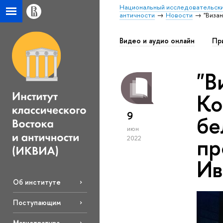
Национальный исследовательски
античности
Новости
"Виза
Видео и аудио онлайн
Пр
"В
Ко
9
бе
июн
пр
2022
Ив
Об институте
Поступающим
Магистратура