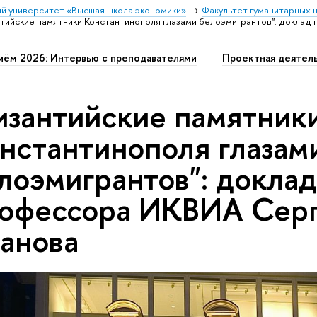
й университет «Высшая школа экономики»
Факультет гуманитарных н
нтийские памятники Константинополя глазами белоэмигрантов": докла
иём 2026: Интервью с преподавателями
Проектная деятел
изантийские памятник
нстантинополя глазам
лоэмигрантов": докла
офессора ИКВИА Сер
анова