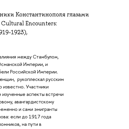
тники Константинополя глазами
ultural Encounters:
919-1923),
 влияния между Стамбулом,
Османской Империи, и
ибели Российской Империи.
женщин, рукоплескал русским
о известно. Участники
е изученные аспекты встречи
новому, авангардистскому
ременно и сами эмигранты
нова: если до 1917 года
омников, на пути в