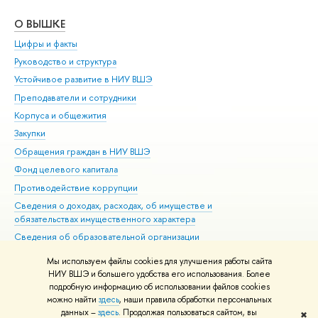
О ВЫШКЕ
ОБ
Цифры и факты
Ли
Руководство и структура
Дов
Устойчивое развитие в НИУ ВШЭ
Ол
Преподаватели и сотрудники
При
Корпуса и общежития
Вы
Закупки
При
Обращения граждан в НИУ ВШЭ
Ас
Фонд целевого капитала
До
Противодействие коррупции
Цен
Сведения о доходах, расходах, об имуществе и
Би
обязательствах имущественного характера
Об
Сведения об образовательной организации
Обр
Людям с ограниченными возможностями здоровья
Мы используем файлы cookies для улучшения работы сайта
Единая платежная страница
НИУ ВШЭ и большего удобства его использования. Более
подробную информацию об использовании файлов cookies
Работа в Вышке
можно найти
здесь
, наши правила обработки персональных
данных –
здесь
. Продолжая пользоваться сайтом, вы
✖