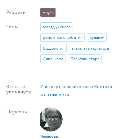
Рубрики
Наука
Темы
взгляд ученого
репортаж о событии
буддизм
буддология
визуальная культура
Дипанкара
Лалитавистара
Институт классического Востока
В статье
упомянуты
и античности
Персоны
Чалисова