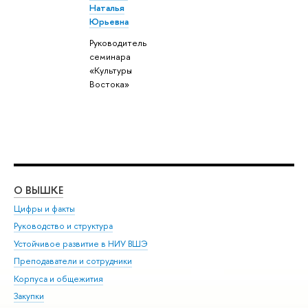
Наталья
Юрьевна
Руководитель
семинара
«Культуры
Востока»
О ВЫШКЕ
ОБ
Цифры и факты
Ли
Руководство и структура
Дов
Устойчивое развитие в НИУ ВШЭ
Ол
Преподаватели и сотрудники
При
Корпуса и общежития
Вы
Закупки
При