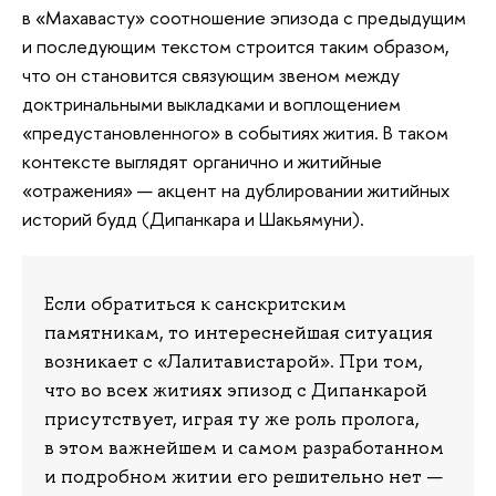
в «Махавасту» соотношение эпизода с предыдущим
и последующим текстом строится таким образом,
что он становится связующим звеном между
доктринальными выкладками и воплощением
«предустановленного» в событиях жития. В таком
контексте выглядят органично и житийные
«отражения» — акцент на дублировании житийных
историй будд (Дипанкара и Шакьямуни).
Если обратиться к санскритским
памятникам, то интереснейшая ситуация
возникает с «Лалитавистарой». При том,
что во всех житиях эпизод с Дипанкарой
присутствует, играя ту же роль пролога,
в этом важнейшем и самом разработанном
и подробном житии его решительно нет —