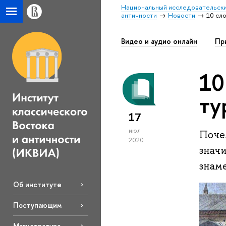
Национальный исследовательски
античности
Новости
10 сл
Видео и аудио онлайн
Пр
10
ту
17
июл
Почем
2020
значи
знаме
Об институте
Поступающим
Магистратура