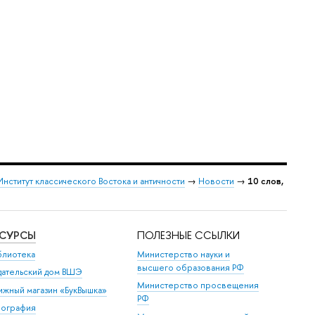
Институт классического Востока и античности
→
Новости
→
10 слов,
ЕСУРСЫ
ПОЛЕЗНЫЕ ССЫЛКИ
блиотека
Министерство науки и
высшего образования РФ
дательский дом ВШЭ
Министерство просвещения
ижный магазин «БукВышка»
РФ
пография