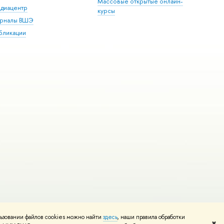
Массовые открытые онлайн-
диацентр
курсы
рналы ВШЭ
бликации
ьзовании файлов cookies можно найти
здесь
, наши правила обработки
и
Карта сайта
Редактору
✖