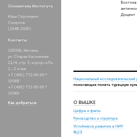
Востока
Основатель Института
антично
Доцент
Илья Сергеевич
Смирнов
(1948-2026)
Контакты
105066, Москва,
ул. Старая Басманная
21/4, стр. 3, корпус «Л»,
1 - 2 этаж.
+7 (495) 772-95-90 *
Национальный исследовательский 
15068
помогающих понять турецкую кул
+7 (495) 772-95-90 *
15069
О ВЫШКЕ
Как добраться
Цифры и факты
Руководство и структура
Устойчивое развитие в НИУ
ВШЭ