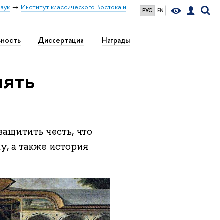
аук
Институт классического Востока и
РУС
EN
ьность
Диссертации
Награды
нять
защитить честь, что
у, а также история