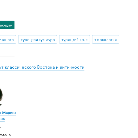
пающим
ученого
турецкая культура
турецкий язык
тюркология
ут классического Востока и античности
а Марина
вна
т
еского