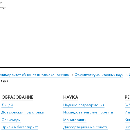
 и
сти:
университет «Высшая школа экономики»
→
Факультет гуманитарных наук
→
ьтуру
ОБРАЗОВАНИЕ
НАУКА
Р
Лицей
Научные подразделения
Би
Довузовская подготовка
Исследовательские проекты
Из
Олимпиады
Мониторинги
Кн
Прием в бакалавриат
Диссертационные советы
Ти