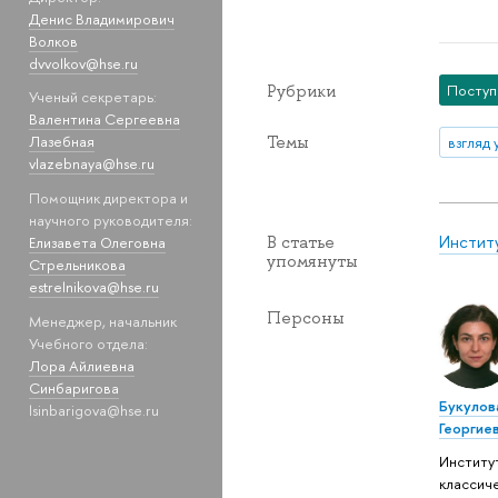
Денис Владимирович
Волков
dvvolkov@hse.ru
Рубрики
Посту
Ученый секретарь:
Валентина Сергеевна
Темы
Лазебная
взгляд 
vlazebnaya@hse.ru
Помощник директора и
научного руководителя:
Инстит
В статье
Елизавета Олеговна
упомянуты
Стрельникова
estrelnikova@hse.ru
Персоны
Менеджер, начальник
Учебного отдела:
Лора Айлиевна
Синбаригова
Букулов
lsinbarigova@hse.ru
Георгие
Институ
классич