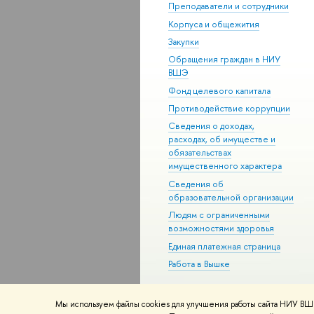
Преподаватели и сотрудники
Корпуса и общежития
Закупки
Обращения граждан в НИУ
ВШЭ
Фонд целевого капитала
Противодействие коррупции
Сведения о доходах,
расходах, об имуществе и
обязательствах
имущественного характера
Сведения об
образовательной организации
Людям с ограниченными
возможностями здоровья
Единая платежная страница
Работа в Вышке
Мы используем файлы cookies для улучшения работы сайта НИУ ВШЭ
© НИУ ВШЭ 1993–2026
Адреса и к