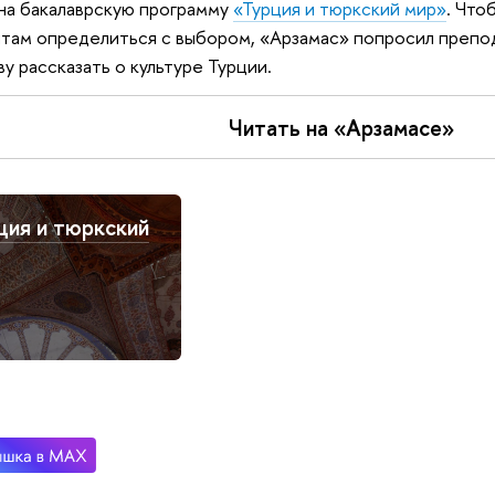
на бакалаврскую программу
«Турция и тюрк­ский мир»
. Что
там определиться с выбором, «Арзамас» попросил препо
ву рассказать о культуре Турции.
Читать на «Арзамасе»
ция и тюркский