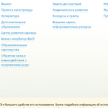
Вышка+
Защиты диссертаций
Ме
Прием в магистратуру
Академическое развитие
Жу
Аспирантура
Конкурсы и гранты
Пу
Дополнительное
Внешние научно-
образование
информационные ресурсы
Центр развития карьеры
Бизнес-инкубатор ВШЭ
Образовательные
партнерства
Обратная связь и
взаимодействие с
получателями услуг
 и большего удобства его использования. Более подробную информацию об испол
онтакты
Условия использования материалов
Политика конфиденциальност