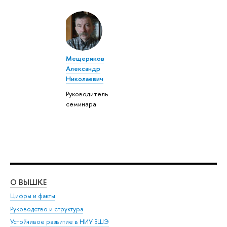
Мещеряков
Александр
Николаевич
Руководитель
семинара
О ВЫШКЕ
ОБ
Цифры и факты
Ли
Руководство и структура
Дов
Устойчивое развитие в НИУ ВШЭ
Ол