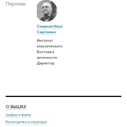
Персоны
Смирнов Илья
Сергеевич
Институт
классического
Востока и
античности:
Директор
О ВЫШКЕ
ОБ
Цифры и факты
Ли
Руководство и структура
Дов