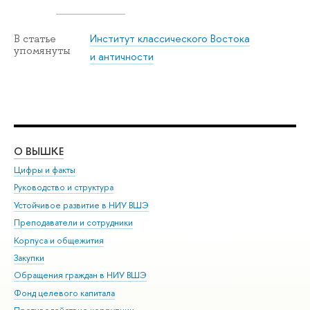
Институт классического Востока
В статье
упомянуты
и античности
О ВЫШКЕ
ОБ
Цифры и факты
Ли
Руководство и структура
Дов
Устойчивое развитие в НИУ ВШЭ
Ол
Преподаватели и сотрудники
При
Корпуса и общежития
Вы
Закупки
При
Обращения граждан в НИУ ВШЭ
Ас
Фонд целевого капитала
До