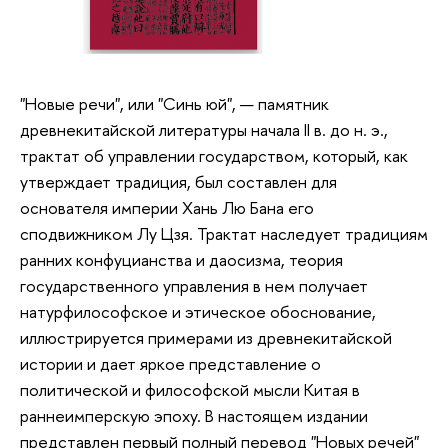
"Новые речи", или "Синь юй", — памятник
древнекитайской литературы начала II в. до н. э.,
трактат об управлении государством, который, как
утверждает традиция, был составлен для
основателя империи Хань Лю Бана его
сподвижником Лу Цзя. Трактат наследует традициям
ранних конфуцианства и даосизма, теория
государственного управления в нем получает
натурфилософское и этическое обоснование,
иллюстрируется примерами из древнекитайской
истории и дает яркое представление о
политической и философской мысли Китая в
раннеимперскую эпоху. В настоящем издании
представлен первый полный перевод "Новых речей"