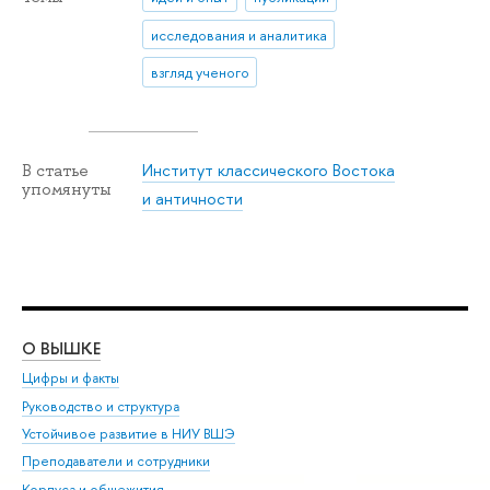
исследования и аналитика
взгляд ученого
Институт классического Востока
В статье
упомянуты
и античности
О ВЫШКЕ
ОБ
Цифры и факты
Ли
Руководство и структура
Дов
Устойчивое развитие в НИУ ВШЭ
Ол
Преподаватели и сотрудники
При
Корпуса и общежития
Вы