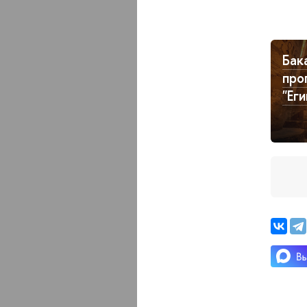
Бак
про
"Ег