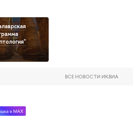
алаврская
грамма
иптология"
ВСЕ НОВОСТИ ИКВИА