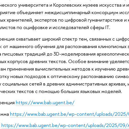
ческого университета и Королевских музеев искусства и и
риятие объединяет междисциплинарный консорциум иссл
ых хранителей, экспертов по цифровой гуманитарстике и 
листов по оцифровке и исследователей сферы IT.
енция охватывает широкий спектр тем, связанных с цифр
р: от машинного обучения для распознавания клинописных
а писцовых традиций до 3D-моделирования археологическ
ых корпусов древних текстов. Особое внимание уделяет
ам применения вычислительных методов к изучению древни
отку новых подходов к оптическому распознаванию симво
у социальных сетей в древних административных архивах,
ческих текстов с помощью больших языковых моделей.
ренция
https://www.bab.ugent.be/
амма
https://www.bab.ugent.be/wp-content/uploads/2025
ы
https://www.bab.ugent.be/wp-content/uploads/2025/09/Ab