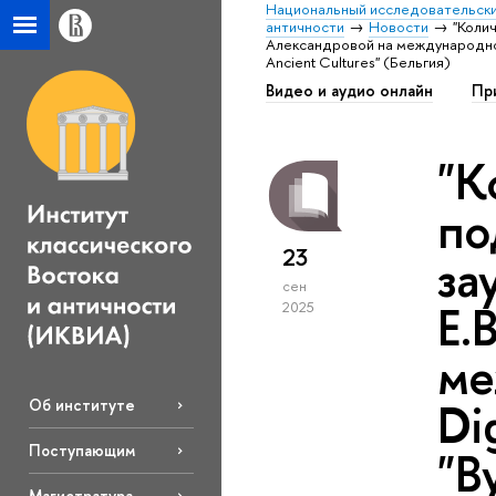
Национальный исследовательски
античности
Новости
"Коли
Александровой на международной к
Ancient Cultures" (Бельгия)
Видео и аудио онлайн
Пр
"К
по
23
за
сен
Е.
2025
ме
Di
Об институте
Поступающим
"B
Магистратура