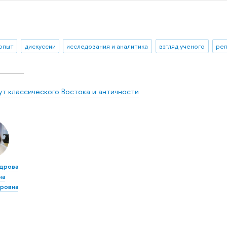
 опыт
дискуссии
исследования и аналитика
взгляд ученого
реп
ут классического Востока и античности
дрова
на
ровна