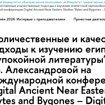
й университет «Высшая школа экономики»
Факультет гуманитарных н
чественные и качественные подходы к изучению египетской заупокойной
онференции Digital Ancient Near Eastern Studies "Bytes and Bygones – Di
иём 2026: Интервью с преподавателями
Проектная деятел
оличественные и каче
дходы к изучению еги
упокойной литературы
В. Александровой на
ждународной конфер
gital Ancient Near Easte
ytes and Bygones – Digi