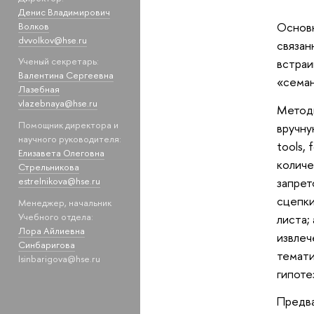
Денис Владимирович
Основн
Волков
dvvolkov@hse.ru
связан
Ученый секретарь:
встраи
Валентина Сергеевна
«семан
Лазебная
vlazebnaya@hse.ru
Методи
Помощник директора и
вручну
научного руководителя:
tools,
Елизавета Олеговна
количе
Стрельникова
запрет
estrelnikova@hse.ru
сцепки
Менеджер, начальник
Учебного отдела:
листа;
Лора Айлиевна
извлеч
Синбаригова
темати
lsinbarigova@hse.ru
гипоте
Предва