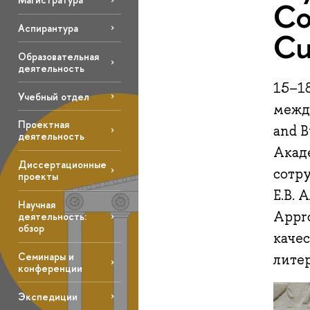
Co
Аспирантура
Cu
Образовательная
деятельность
15–18
Учебный отдел
между
Проектная
and B
деятельность
Акад
Диссертационные
сотр
проекты
Е.В. 
Научная
Appro
деятельность:
обзор
каче
Семинары и
лите
конференции
Экспедиции