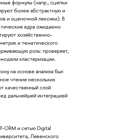
ные формулы (напр., сцепки
ируют более абстрактную и
ов и оценочной лексики). В
стические ядра ожидаемо
нтируют хозяйственно-
метрик и тематического
ерживающую роль: проверяет,
 модели кластеризации.
ому на основе анализа был
ное чтение нескольких
от качественный слой
еред дальнейшей интеграцией
F-ORM и сетью Digital
университета, Лёвенского