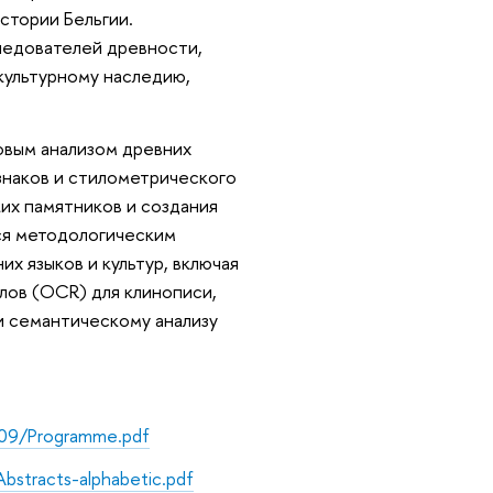
стории Бельгии.
едователей древности,
культурному наследию,
овым анализом древних
 знаков и стилометрического
их памятников и создания
ся методологическим
х языков и культур, включая
лов (OCR) для клинописи,
 и семантическому анализу
/09/Programme.pdf
stracts-alphabetic.pdf