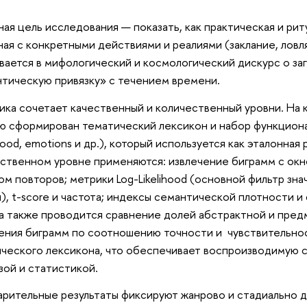
ая цель исследования — показать, как практическая и рит
ная с конкретными действиями и реалиями (заклание, ловл
вается в мифологический и космологический дискурс о з
тическую привязку» с течением времени.
ка сочетает качественный и количественный уровни. На 
ю сформирован тематический лексикон и набор функционал
 food, emotions и др.), который используется как эталонная
ственном уровне применяются: извлечение биграмм с ок
ом повторов; метрики Log-Likelihood (основной фильтр зн
), t-score и частота; индексы семантической плотности и
 а также проводится сравнение долей абстрактной и пре
ения биграмм по соотношению точности и чувствительно
ческого лексикона, что обеспечивает воспроизводимую 
зой и статистикой.
рительные результаты фиксируют жанрово и стадиально 