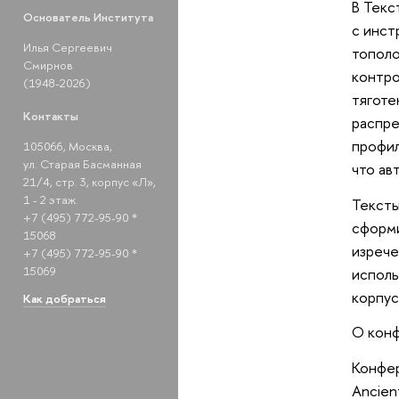
В Текс
Основатель Института
с инст
Илья Сергеевич
тополо
Смирнов
контро
(1948-2026)
тяготе
Контакты
распре
профил
105066, Москва,
ул. Старая Басманная
что ав
21/4, стр. 3, корпус «Л»,
1 - 2 этаж.
Тексты
+7 (495) 772-95-90 *
сформи
15068
изрече
+7 (495) 772-95-90 *
15069
исполь
корпус
Как добраться
О кон
Конфер
Ancien