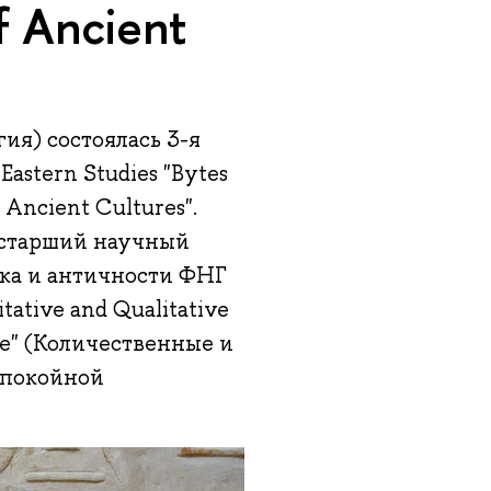
f Ancient
гия) состоялась 3-я
astern Studies "Bytes
 Ancient Cultures".
 старший научный
ока и античности ФНГ
ative and Qualitative
re" (Количественные и
упокойной