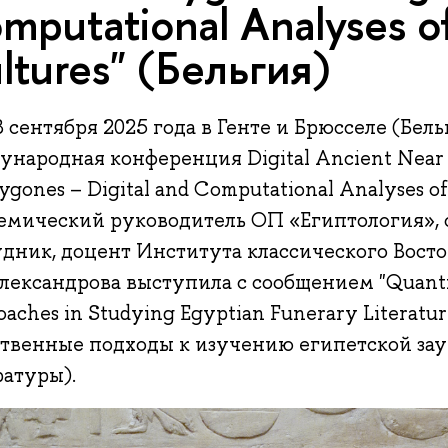
mputational Analyses o
ltures" (Бельгия)
 сентября 2025 года в Генте и Брюсселе (Бель
народная конференция Digital Ancient Near E
ygones – Digital and Computational Analyses of
емический руководитель ОП «Египтология»,
удник, доцент Института классического Вост
Александрова выступила с сообщением "Quantit
aches in Studying Egyptian Funerary Literatu
ственные подходы к изучению египетской за
ратуры).