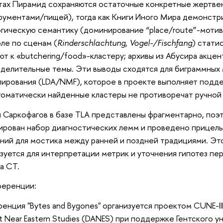
тах Пирамид сохраняются остаточные конкретные жертвен
рументами/пищей), тогда как Книги Иного Мира демонстр
гическую семантику (доминирование “place/route”-мотив
ле по сценам (
Rinderschlachtung
,
Vogel-/Fischfang
) стати
ют к «butchering/food»-кластеру; архивы из Абусира акце
делительные темы. Эти выводы сходятся для биграммных 
ирования (LDA/NMF), которое в проекте выполняет подд
томатически найденные кластеры не противоречат ручной
 Саркофагов в базе TLA представлены фрагментарно, поэт
рован набор диагностических лемм и проведено прицель
ний для мостика между ранней и поздней традициями. Эт
зуется для интерпретации метрик и уточнения гипотез п
а CT.
ференции:
енция "Bytes and Bygones" организуется проектом CUNE-III
t Near Eastern Studies (DANES) при поддержке Гентского 