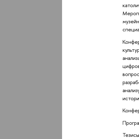
католи
Мероп
музейн
специа
Конфер
культу
анализ
цифров
вопрос
разраб
анализ
истори
Конфе
Прогр
Тезис