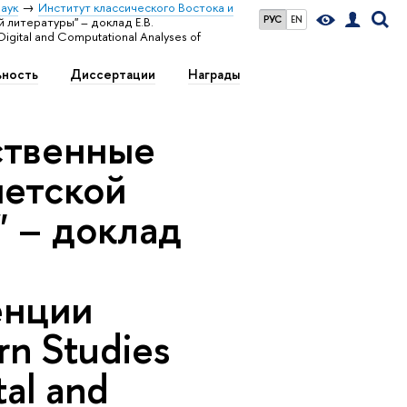
аук
Институт классического Востока и
РУС
EN
 литературы" – доклад Е.В.
gital and Computational Analyses of
ьность
Диссертации
Награды
ственные
петской
" – доклад
енции
rn Studies
tal and