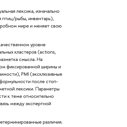
уальная лексика, изначально
я птиц/рыбы, инвентарь),
агробном мире и меняет свою
качественном уровне
ьных кластеров (actions,
 разметка смысла. На
ном фиксированной ширины и
ачимости), PMI (эксклюзивные
 формульности после стоп-
дметной лексики. Параметры
сти к теме относительно
связь между экспертной
детерминированные различия.