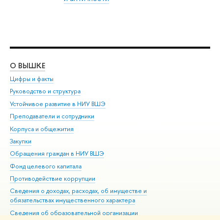
О ВЫШКЕ
ОБ
Цифры и факты
Ли
Руководство и структура
Дов
Устойчивое развитие в НИУ ВШЭ
Ол
Преподаватели и сотрудники
При
Корпуса и общежития
Вы
Закупки
При
Обращения граждан в НИУ ВШЭ
Ас
Фонд целевого капитала
До
Противодействие коррупции
Цен
Сведения о доходах, расходах, об имуществе и
Би
обязательствах имущественного характера
Об
Сведения об образовательной организации
Обр