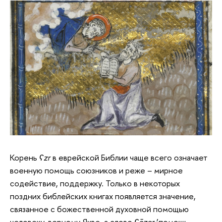
Корень
ʕzr
в еврейской Библии чаще всего означает
военную помощь союзников и реже – мирное
содействие, поддержку. Только в некоторых
поздних библейских книгах появляется значение,
связанное с божественной духовной помощью
человеку, верному Яхве, а слово
ʕēz
e
r
‘помощь,