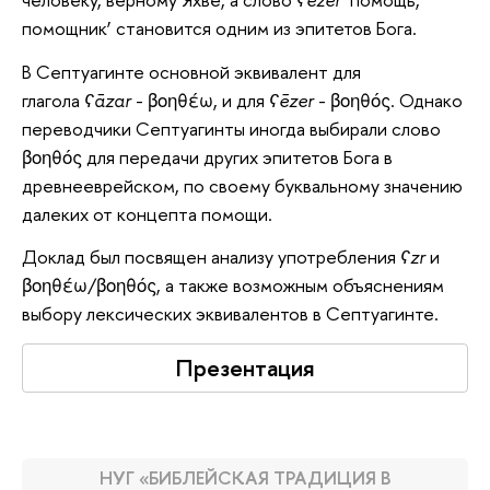
помощник’ становится одним из эпитетов Бога.
В Септуагинте основной эквивалент для
глагола
ʕāz
a
r
- βοηθέω, и для
ʕēz
e
r
- βοηθός. Однако
переводчики Септуагинты иногда выбирали слово
βοηθός для передачи других эпитетов Бога в
древнееврейском, по своему буквальному значению
далеких от концепта помощи.
Доклад был посвящен анализу употребления
ʕzr
и
βοηθέω/βοηθός, а также возможным объяснениям
выбору лексических эквивалентов в Септуагинте.
Презентация
НУГ «БИБЛЕЙСКАЯ ТРАДИЦИЯ В