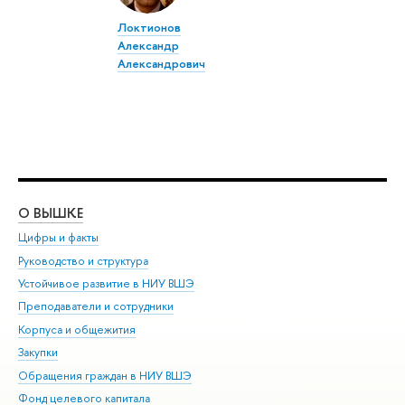
Локтионов
Александр
Александрович
О ВЫШКЕ
ОБ
Цифры и факты
Ли
Руководство и структура
Дов
Устойчивое развитие в НИУ ВШЭ
Ол
Преподаватели и сотрудники
При
Корпуса и общежития
Вы
Закупки
При
Обращения граждан в НИУ ВШЭ
Ас
Фонд целевого капитала
До