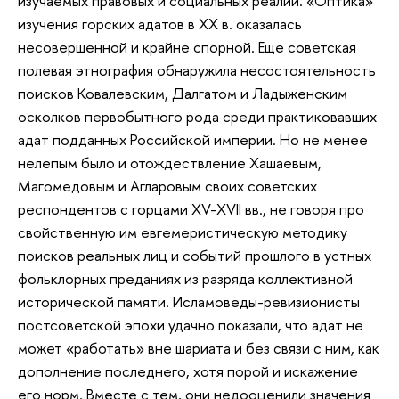
изучаемых правовых и социальных реалий. «Оптика»
изучения горских адатов в ХХ в. оказалась
несовершенной и крайне спорной. Еще советская
полевая этнография обнаружила несостоятельность
поисков Ковалевским, Далгатом и Ладыженским
осколков первобытного рода среди практиковавших
адат подданных Российской империи. Но не менее
нелепым было и отождествление Хашаевым,
Магомедовым и Агларовым своих советских
респондентов с горцами XV-XVII вв., не говоря про
свойственную им евгемеристическую методику
поисков реальных лиц и событий прошлого в устных
фольклорных преданиях из разряда коллективной
исторической памяти. Исламоведы-ревизионисты
постсоветской эпохи удачно показали, что адат не
может «работать» вне шариата и без связи с ним, как
дополнение последнего, хотя порой и искажение
его норм. Вместе с тем, они недооценили значения