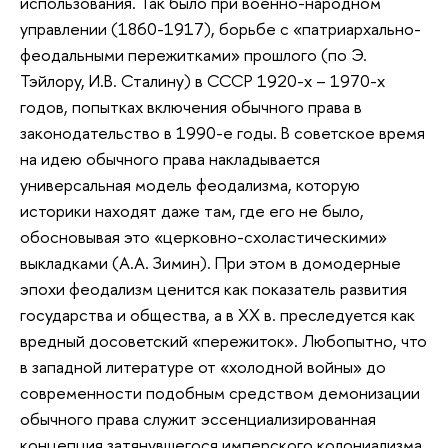
использования. Так было при военно-народном
управлении (1860-1917), борьбе с «патриархально-
феодальными пережитками» прошлого (по Э.
Тэйлору, И.В. Сталину) в СССР 1920-х – 1970-х
годов, попытках включения обычного права в
законодательство в 1990-е годы. В советское время
на идею обычного права накладывается
универсальная модель феодализма, которую
историки находят даже там, где его не было,
обосновывая это «церковно-схоластическими»
выкладками (А.А. Зимин). При этом в домодерные
эпохи феодализм ценится как показатель развития
государства и общества, а в ХХ в. преследуется как
вредный досоветский «пережиток». Любопытно, что
в западной литературе от «холодной войны» до
современности подобным средством демонизации
обычного права служит эссенциализированная
концепция затянувшегося имперского колониализма