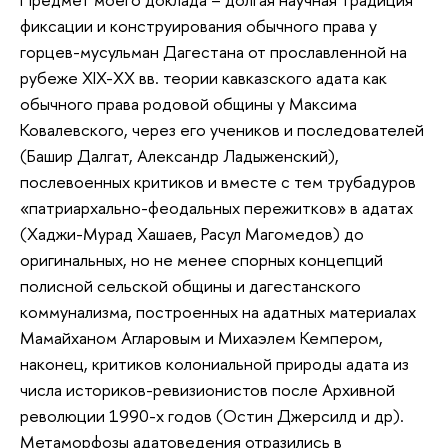
фиксации и конструирования обычного права у
горцев-мусульман Дагестана от прославленной на
рубеже XIX-XX вв. теории кавказского адата как
обычного права родовой общины у Максима
Ковалевского, через его учеников и последователей
(Башир Далгат, Александр Ладыженский),
послевоенных критиков и вместе с тем трубадуров
«патриархально-феодальных пережитков» в адатах
(Хаджи-Мурад Хашаев, Расул Магомедов) до
оригинальных, но не менее спорных концепций
полисной сельской общины и дагестанского
коммунализма, построенных на адатных материалах
Мамайханом Агларовым и Михаэлем Кемпером,
наконец, критиков колониальной природы адата из
числа историков-ревизионистов после Архивной
революции 1990-х годов (Остин Джерсилд и др).
Метаморфозы адатоведения отразились в