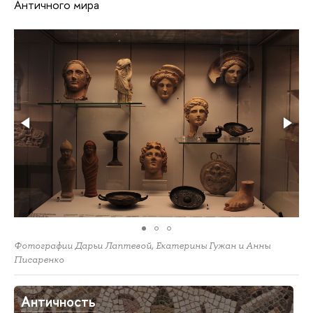
Античного мира
Фотографии Дарьи Лаптевой, Екатерины Гужан и Анны
Писаренко
Античность