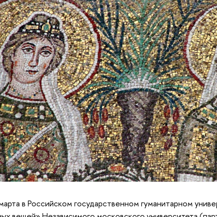
марта в Российском государственном гуманитарном унив
ых вещей» Независимого московского университета (па