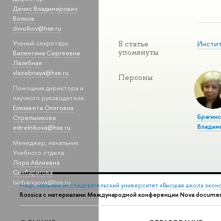
Денис Владимирович
Волков
dvvolkov@hse.ru
Инстит
Ученый секретарь:
В статье
упомянуты
Валентина Сергеевна
Лазебная
vlazebnaya@hse.ru
Персоны
Помощник директора и
научного руководителя:
Елизавета Олеговна
Брагинс
Стрельникова
Владим
estrelnikova@hse.ru
Менеджер, начальник
Учебного отдела:
Лора Айлиевна
Синбаригова
lsinbarigova@hse.ru
Национальный исследовательский университет «Высшая школа экон
Rossica с материалами Международной конференции Nova document