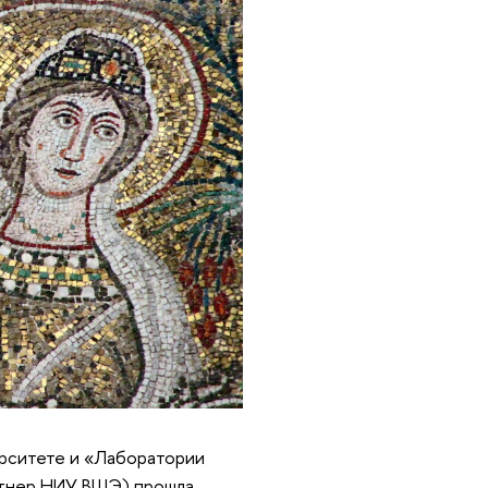
ерситете и «Лаборатории
ртнер НИУ ВШЭ) прошла