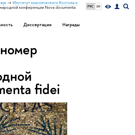
аук
Институт классического Востока и
РУС
EN
дународной конференции Nova documenta
ьность
Диссертации
Награды
 номер
одной
enta fidei