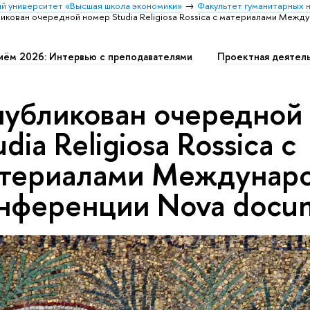
й университет «Высшая школа экономики»
Факультет гуманитарных н
икован очередной номер Studia Religiosa Rossica с материалами Меж
иём 2026: Интервью с преподавателями
Проектная деятел
убликован очередной
udia Religiosa Rossica с
териалами Междунар
нференции Nova docum