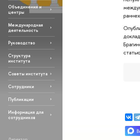
Объединения и
междун
центры
раннех
Международная
Опубл
деятельность
доклад
Руководство
Брагин
статью
Структура
института
Советы института
Сотрудники
Публикации
Информация для
сотрудников
Директор: