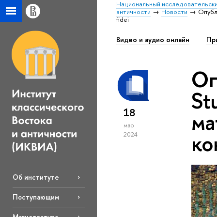
Национальный исследовательски
античности
Новости
Опубл
fidei
Видео и аудио онлайн
Пр
Оп
St
18
ма
мар
ко
2024
Об институте
Поступающим
Магистратура