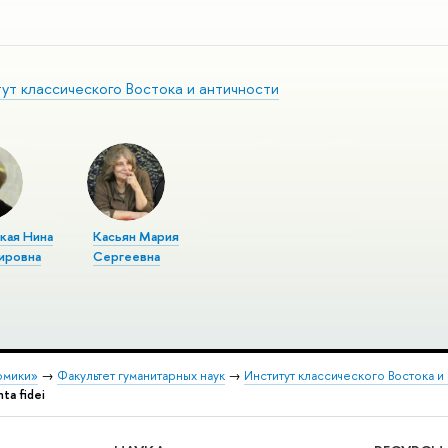
ут классического Востока и античности
кая Нина
Касьян Мария
ировна
Сергеевна
омики»
→
Факультет гуманитарных наук
→
Институт классического Востока и
a fidei