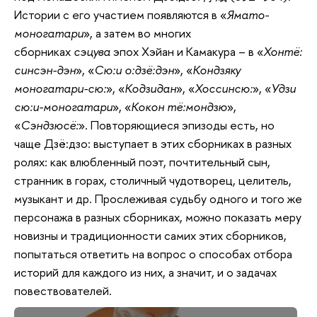
Истории с его участием появляются в «
Ямато-
моногатари
», а затем во многих
сборниках
сэцува
эпох Хэйан и Камакура – в «
Хонтё:
синсэн-дэн
», «
Сю:и о:дзё:дэн
», «
Кондзяку
моногатари-сю:
», «
Кодзидан
», «
Хоссинсю:
», «
Удзи
сю:и-моногатари
», «
Кокон тё:мондзю
»,
«
Сэндзюсё:
». Повторяющиеся эпизоды есть, но
чаще Дзё:дзо: выступает в этих сборниках в разных
ролях: как влюбленный поэт, почтительный сын,
странник в горах, столичный чудотворец, целитель,
музыкант и др. Прослеживая судьбу одного и того же
персонажа в разных сборниках, можно показать меру
новизны и традиционности самих этих сборников,
попытаться ответить на вопрос о способах отбора
историй для каждого из них, а значит, и о задачах
повествователей.