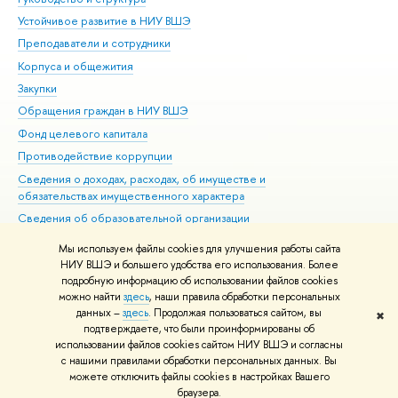
Устойчивое развитие в НИУ ВШЭ
Ол
Преподаватели и сотрудники
При
Корпуса и общежития
Вы
Закупки
При
Обращения граждан в НИУ ВШЭ
Ас
Фонд целевого капитала
До
Противодействие коррупции
Цен
Сведения о доходах, расходах, об имуществе и
Би
обязательствах имущественного характера
Об
Сведения об образовательной организации
Обр
Людям с ограниченными возможностями здоровья
Мы используем файлы cookies для улучшения работы сайта
Единая платежная страница
НИУ ВШЭ и большего удобства его использования. Более
подробную информацию об использовании файлов cookies
Работа в Вышке
можно найти
здесь
, наши правила обработки персональных
данных –
здесь
. Продолжая пользоваться сайтом, вы
✖
Редактору
подтверждаете, что были проинформированы об
© НИУ ВШЭ 1993–2026
Адреса и контакты
Условия использования
использовании файлов cookies сайтом НИУ ВШЭ и согласны
материалов
с нашими правилами обработки персональных данных. Вы
Политика конфиденциальности
Карта сайта
можете отключить файлы cookies в настройках Вашего
Шрифты HSE Sans и HSE Slab разработаны в
Школе дизайна НИУ ВШЭ
браузера.