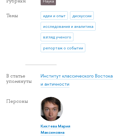
Рубрики
Наука
Темы
идеи и опыт
дискуссии
исследования и аналитика
взгляд ученого
репортаж о событии
Институт классического Востока
В статье
упомянуты
и античности
Персоны
Киктева Мария
Максимовна