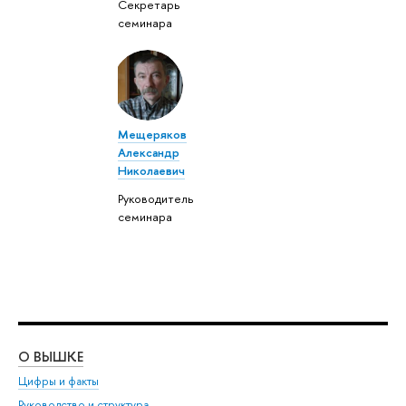
Секретарь
семинара
Мещеряков
Александр
Николаевич
Руководитель
семинара
О ВЫШКЕ
ОБ
Цифры и факты
Ли
Руководство и структура
Дов