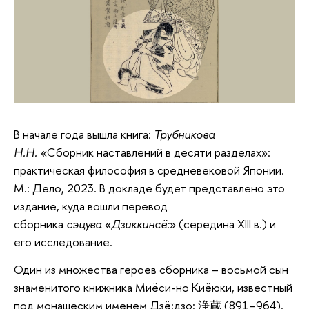
В начале года вышла книга:
Трубникова
Н.Н.
«Сборник наставлений в десяти разделах»:
практическая философия в средневековой Японии.
М.: Дело, 2023. В докладе будет представлено это
издание, куда вошли перевод
сборника
сэцува
«
Дзиккинсё:
» (середина XIII в.) и
его исследование.
Один из множества героев сборника – восьмой сын
знаменитого книжника Миёси-но Киёюки, известный
под монашеским именем Дзё:дзо: 浄蔵 (891–964).