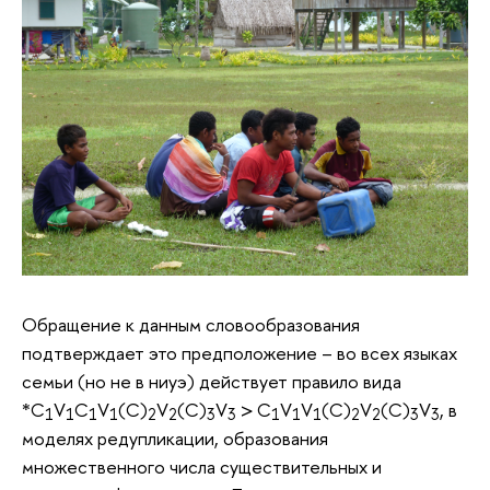
Обращение к данным словообразования
подтверждает это предположение – во всех языках
семьи (но не в ниуэ) действует правило вида
*C
V
C
V
(C)
V
(C)
V
> C
V
V
(C)
V
(C)
V
, в
1
1
1
1
2
2
3
3
1
1
1
2
2
3
3
моделях редупликации, образования
множественного числа существительных и