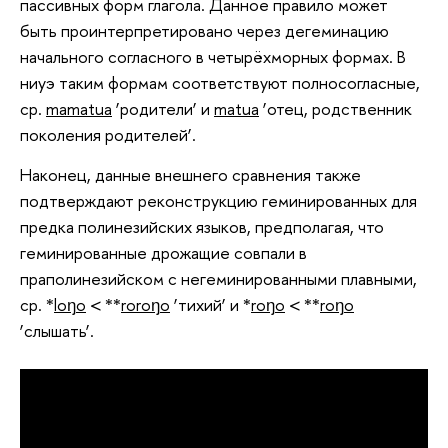
пассивных форм глагола. Данное правило может
быть проинтерпретировано через дегеминацию
начального согласного в четырёхморных формах. В
ниуэ таким формам соответствуют полносогласные,
ср.
mamatua
‘родители’ и
matua
‘отец, родственник
поколения родителей’.
Наконец, данные внешнего сравнения также
подтверждают реконструкцию геминированных для
предка полинезийских языков, предполагая, что
геминированные дрожащие совпали в
праполинезийском с негеминированными плавными,
ср. *
lo
ŋ
o
< **
roro
ŋ
o
‘тихий’ и *
ro
ŋ
o
< **
ro
ŋ
o
‘слышать’.