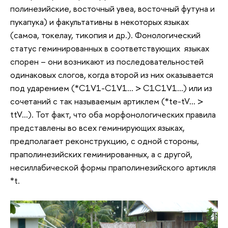
полинезийские, восточный увеа, восточный футуна и
пукапука) и факультативны в некоторых языках
(самоа, токелау, тикопия и др.). Фонологический
статус геминированных в соответствующих языках
спорен – они возникают из последовательностей
одинаковых слогов, когда второй из них оказывается
под ударением (*C1V1-C1V1… > C1C1V1…) или из
сочетаний с так называемым артиклем (*te-tV… >
ttV…). Тот факт, что оба морфонологических правила
представлены во всех геминирующих языках,
предполагает реконструкцию, с одной стороны,
праполинезийских геминированных, а с другой,
несиллабической формы праполинезийского артикля
*t.