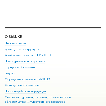
О ВЫШКЕ
ОБ
Цифры и факты
Ли
Руководство и структура
Дов
Устойчивое развитие в НИУ ВШЭ
Ол
Преподаватели и сотрудники
При
Корпуса и общежития
Вы
Закупки
При
Обращения граждан в НИУ ВШЭ
Ас
Фонд целевого капитала
До
Противодействие коррупции
Цен
Сведения о доходах, расходах, об имуществе и
Би
обязательствах имущественного характера
Об