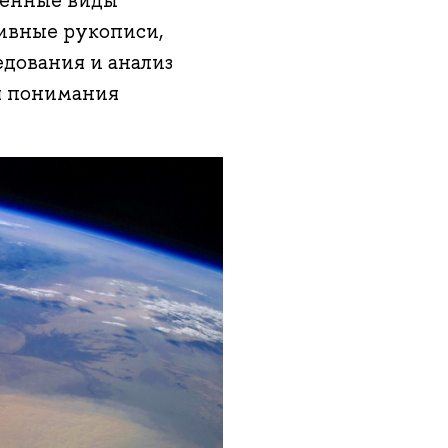
еленные виды
хивные рукописи,
дования и анализ
я понимания