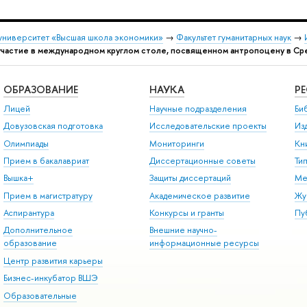
университет «Высшая школа экономики»
→
Факультет гуманитарных наук
→
частие в международном круглом столе, посвященном антропоцену в Ср
ОБРАЗОВАНИЕ
НАУКА
Р
Лицей
Научные подразделения
Би
Довузовская подготовка
Исследовательские проекты
Из
Олимпиады
Мониторинги
Кн
Прием в бакалавриат
Диссертационные советы
Ти
Вышка+
Защиты диссертаций
Ме
Прием в магистратуру
Академическое развитие
Жу
Аспирантура
Конкурсы и гранты
Пу
Дополнительное
Внешние научно-
образование
информационные ресурсы
Центр развития карьеры
Бизнес-инкубатор ВШЭ
Образовательные