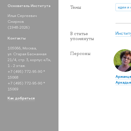
Основатель Института
Темы
идеи и
Илья Сергеевич
Смирнов
(1948-2026)
Инстит
В статье
Контакты
упомянуты
105066, Москва,
Персоны
ул. Старая Басманная
21/4, стр. 3, корпус «Л»,
1 - 2 этаж.
+7 (495) 772-95-90 *
Аржанце
15068
Аркадье
+7 (495) 772-95-90 *
15069
Как добраться