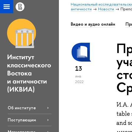
Национальный исследовательски
античности
Новости
Препо
Видео и аудио онлайн
Пр
Пр
уч
13
ст
янв
Ср
2022
И.А. 
Об институте
table
Поступающим
and s
Магистратура