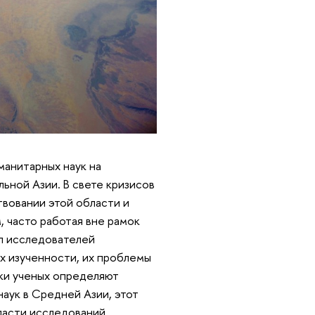
манитарных наук на
ьной Азии. В свете кризисов
вовании этой области и
 часто работая вне рамок
л исследователей
их изученности, их проблемы
ки ученых определяют
наук в Средней Азии, этот
ласти исследований.