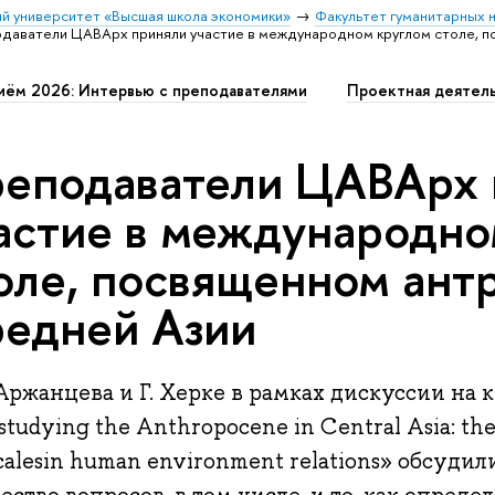
й университет «Высшая школа экономики»
Факультет гуманитарных н
даватели ЦАВАрх приняли участие в международном круглом столе, 
иём 2026: Интервью с преподавателями
Проектная деятел
еподаватели ЦАВАрх 
астие в международно
оле, посвященном ант
едней Азии
Аржанцева и Г. Херке в рамках дискуссии на 
 studying the Anthropocene in Central Asia: the
calesin human environment relations» обсудил