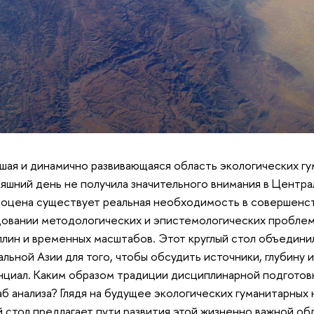
шая и динамично развивающаяся область экологических гу
яшний день не получила значительного внимания в Централ
оцена существует реальная необходимость в совершенст
овании методологических и эпистемологических проблем,
лин и временных масштабов. Этот круглый стол объедини
льной Азии для того, чтобы обсудить источники, глубину 
нциал. Каким образом традиции дисциплинарной подготов
б анализа? Глядя на будущее экологических гуманитарных 
й стол предлагает пути развития этой жизненно важной об