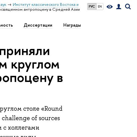
аук
Институт классического Востока и
РУС
EN
посвященном антропоцену в Средней Азии
ьность
Диссертации
Награды
приняли
м круглом
ропоцену в
круглом столе «Round
 challenge of sources
и с коллегами