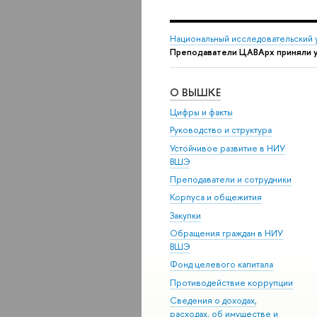
Национальный исследовательский 
Преподаватели ЦАВАрх приняли у
О ВЫШКЕ
Цифры и факты
Руководство и структура
Устойчивое развитие в НИУ
ВШЭ
Преподаватели и сотрудники
Корпуса и общежития
Закупки
Обращения граждан в НИУ
ВШЭ
Фонд целевого капитала
Противодействие коррупции
Сведения о доходах,
расходах, об имуществе и