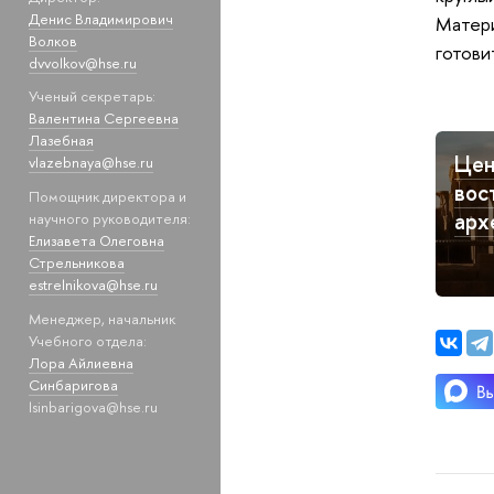
Денис Владимирович
Матери
Волков
готови
dvvolkov@hse.ru
Ученый секретарь:
Валентина Сергеевна
Лазебная
Цен
vlazebnaya@hse.ru
вос
Помощник директора и
арх
научного руководителя:
Елизавета Олеговна
Стрельникова
estrelnikova@hse.ru
Менеджер, начальник
Учебного отдела:
Лора Айлиевна
Синбаригова
lsinbarigova@hse.ru