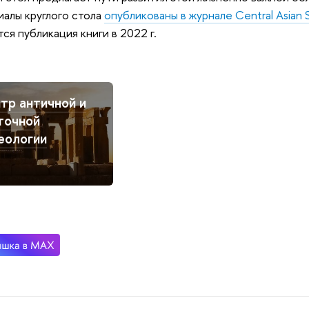
алы круглого стола
опубликованы в журнале Central Asian 
тся публикация книги в 2022 г.
тр античной и
точной
еологии