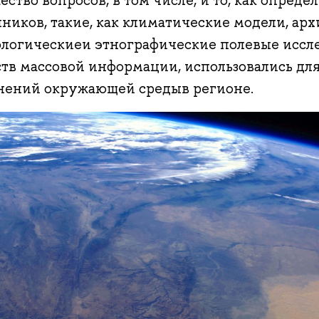
ство вопросов, в том числе, и то, как опред
ников, такие, как климатические модели, ар
ологическиеи этнографические полевые иссле
ств массовой информации, использовались дл
нений окружающей средыв регионе.