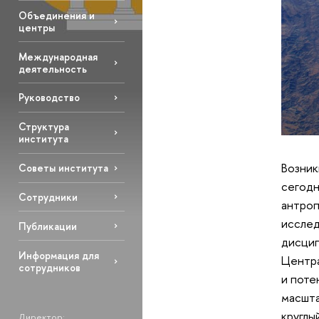
Объединения и
центры
Международная
деятельность
Руководство
Структура
института
Возник
Советы института
сегодн
Сотрудники
антроп
исслед
Публикации
дисцип
Информация для
Центра
сотрудников
и поте
масшта
круглы
Директор: