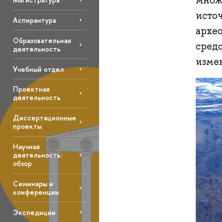
множе
источ
Аспирантура
архе
Образовательная
сред
деятельность
изме
Учебный отдел
Проектная
деятельность
Диссертационные
проекты
Научная
деятельность:
обзор
Семинары и
конференции
Экспедиции