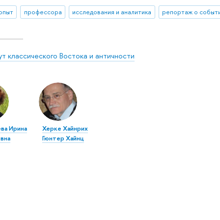
 опыт
профессора
исследования и аналитика
репортаж о событ
ут классического Востока и античности
ва Ирина
Херке Хайнрих
вна
Гюнтер Хайнц