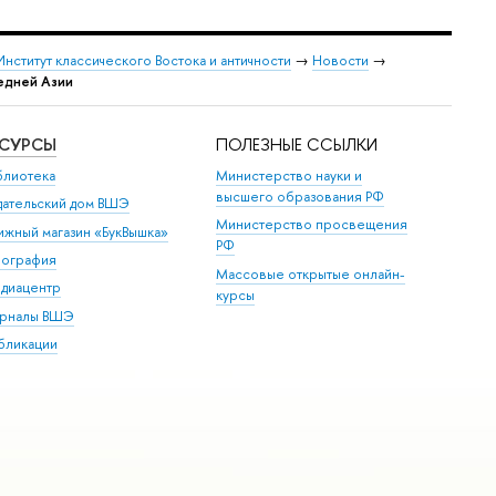
Институт классического Востока и античности
→
Новости
→
едней Азии
ЕСУРСЫ
ПОЛЕЗНЫЕ ССЫЛКИ
блиотека
Министерство науки и
высшего образования РФ
дательский дом ВШЭ
Министерство просвещения
ижный магазин «БукВышка»
РФ
пография
Массовые открытые онлайн-
диацентр
курсы
рналы ВШЭ
бликации