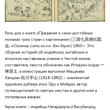
Речь шла о книге «Предания о семи достойных
монахах трех стран с картинками» (三国七高僧伝図
会, «
Сангоку сити ко:со: дэн дзуэ
») 1860 г. Это
сборник историй об индийских, китайских и
японских наставниках учения о Чистой земле;
составитель текста обозначен как Итидзэн-кодзи 一
禅居士, а иллюстрации выполнил Мацукава
Хандзан 松川半山 (1818-1882) – знаменитый
художник рубежа эпох Эдо и Мэйдзи, автор
путеводителей по святым местам и других книг в
популярных жанрах.
Герои книги – индийцы Нагарджуна и Васубандху,