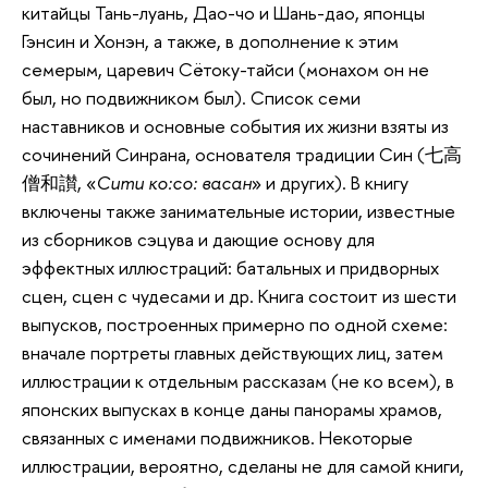
китайцы Тань-луань, Дао-чо и Шань-дао, японцы
Гэнсин и Хонэн, а также, в дополнение к этим
семерым, царевич Сётоку-тайси (монахом он не
был, но подвижником был). Список семи
наставников и основные события их жизни взяты из
сочинений Синрана, основателя традиции Син (七高
僧和讃, «
Сити ко:со: васан
» и других). В книгу
включены также занимательные истории, известные
из сборников сэцува и дающие основу для
эффектных иллюстраций: батальных и придворных
сцен, сцен с чудесами и др. Книга состоит из шести
выпусков, построенных примерно по одной схеме:
вначале портреты главных действующих лиц, затем
иллюстрации к отдельным рассказам (не ко всем), в
японских выпусках в конце даны панорамы храмов,
связанных с именами подвижников. Некоторые
иллюстрации, вероятно, сделаны не для самой книги,