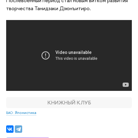
Послевоенный период стал новым витком развития
творчества Танидзаки Дзюнъитиро.
КНИЖНЫЙ КЛУБ
: Японистика
ВАО