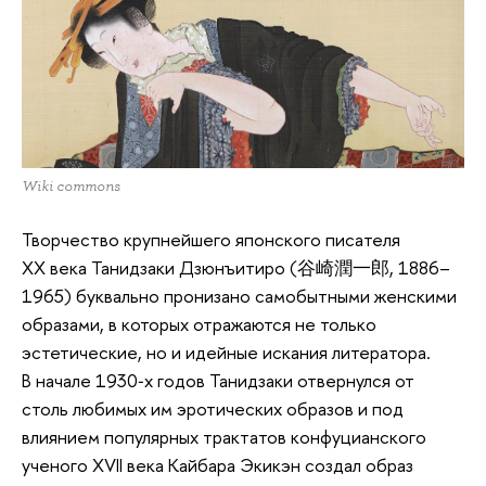
Wiki commons
Творчество крупнейшего японского писателя
ХХ века Танидзаки Дзюнъитиро (谷崎潤一郎, 1886–
1965) буквально пронизано самобытными женскими
образами, в которых отражаются не только
эстетические, но и идейные искания литератора.
В начале 1930‑х годов Танидзаки отвернулся от
столь любимых им эротических образов и под
влиянием популярных трактатов конфуцианского
ученого ХVII века Кайбара Экикэн создал образ