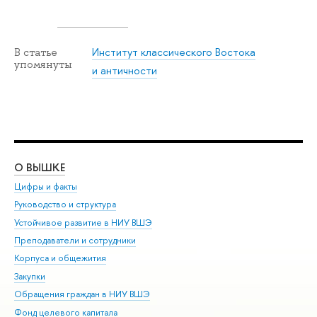
Институт классического Востока
В статье
упомянуты
и античности
О ВЫШКЕ
ОБ
Цифры и факты
Ли
Руководство и структура
Дов
Устойчивое развитие в НИУ ВШЭ
Ол
Преподаватели и сотрудники
При
Корпуса и общежития
Вы
Закупки
При
Обращения граждан в НИУ ВШЭ
Ас
Фонд целевого капитала
До