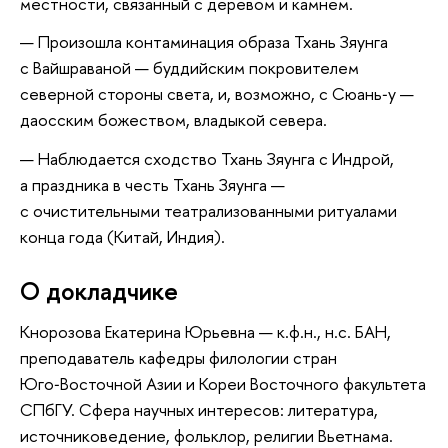
местности, связанный с деревом и камнем.
Произошла контаминация образа Тхань Зяунга
с Вайшраваной — буддийским покровителем
северной стороны света, и, возможно, с Сюань‑у —
даосским божеством, владыкой севера.
Наблюдается сходство Тхань Зяунга с Индрой,
а праздника в честь Тхань Зяунга —
с очистительными театрализованными ритуалами
конца года (Китай, Индия).
О докладчике
Кнорозова Екатерина Юрьевна — к.ф.н., н.с. БАН,
преподаватель кафедры филологии стран
Юго‑Восточной Азии и Кореи Восточного факультета
СПбГУ. Сфера научных интересов: литература,
источниковедение, фольклор, религии Вьетнама.