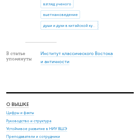
взгляд ученого
вьетнамоведение
души и духи в китайской культуре
Институт классического Востока
В статье
упомянуты
и античности
О ВЫШКЕ
ОБ
Цифры и факты
Ли
Руководство и структура
Дов
Устойчивое развитие в НИУ ВШЭ
Ол
Преподаватели и сотрудники
При