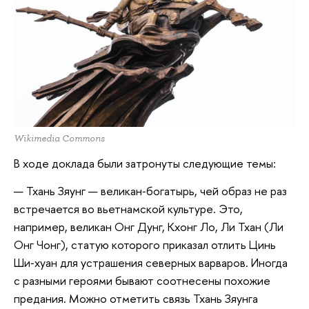
Wikimedia Commons
В ходе доклада были затронуты следующие темы:
Тхань Зяунг — великан‑богатырь, чей образ не раз
встречается во вьетнамской культуре. Это,
например, великан Онг Дунг, Кхонг Ло, Ли Тхан (Ли
Онг Чонг), статую которого приказал отлить Цинь
Ши‑хуан для устрашения северных варваров. Иногда
с разными героями бывают соотнесены похожие
предания. Можно отметить связь Тхань Зяунга