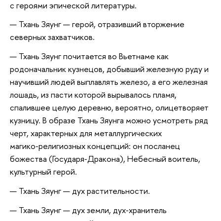
с героями эпической литературы.
Тхань Зяунг — герой, отразивший вторжение
северных захватчиков.
Тхань Зяунг почитается во Вьетнаме как
родоначальник кузнецов, добывший железную руду и
научивший людей выплавлять железо, а его железная
лошадь, из пасти которой вырывалось пламя,
спалившее целую деревню, вероятно, олицетворяет
кузницу. В образе Тхань Зяунга можно усмотреть ряд
черт, характерных для металлургических
магико‑религиозных концепций: он посланец
божества (Государя‑Дракона), Небесный воитель,
культурный герой.
Тхань Зяунг — дух растительности.
Тхань Зяунг — дух земли, дух‑хранитель