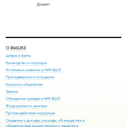
Доцент
О ВЫШКЕ
ОБ
Цифры и факты
Ли
Руководство и структура
Дов
Устойчивое развитие в НИУ ВШЭ
Ол
Преподаватели и сотрудники
При
Корпуса и общежития
Вы
Закупки
При
Обращения граждан в НИУ ВШЭ
Ас
Фонд целевого капитала
До
Противодействие коррупции
Цен
Сведения о доходах, расходах, об имуществе и
Би
обязательствах имущественного характера