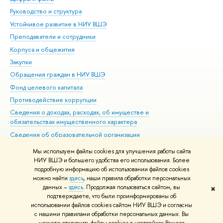
Руководство и структура
Дов
Устойчивое развитие в НИУ ВШЭ
Ол
Преподаватели и сотрудники
При
Корпуса и общежития
Вы
Закупки
При
Обращения граждан в НИУ ВШЭ
Ас
Фонд целевого капитала
До
Противодействие коррупции
Цен
Сведения о доходах, расходах, об имуществе и
Би
обязательствах имущественного характера
Об
Сведения об образовательной организации
Обр
Людям с ограниченными возможностями здоровья
Мы используем файлы cookies для улучшения работы сайта
Единая платежная страница
НИУ ВШЭ и большего удобства его использования. Более
подробную информацию об использовании файлов cookies
Работа в Вышке
можно найти
здесь
, наши правила обработки персональных
данных –
здесь
. Продолжая пользоваться сайтом, вы
✖
Редактору
подтверждаете, что были проинформированы об
© НИУ ВШЭ 1993–2026
Адреса и контакты
Условия использования
использовании файлов cookies сайтом НИУ ВШЭ и согласны
с нашими правилами обработки персональных данных. Вы
материалов
Политика конфиденциальности
Карта сайта