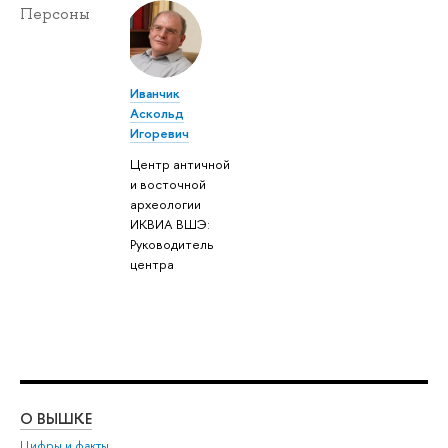
Персоны
Иванчик
Аскольд
Игоревич
Центр античной
и восточной
археологии
ИКВИА ВШЭ:
Руководитель
центра
О ВЫШКЕ
ОБ
Цифры и факты
Ли